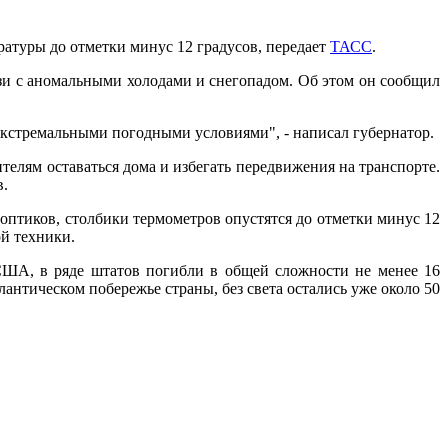
туры до отметки минус 12 градусов, передает
ТАСС
.
зи с аномальными холодами и снегопадом. Об этом он сообщил
 экстремальными погодными условиями", - написал губернатор.
телям оставаться дома и избегать передвижения на транспорте.
в.
ноптиков, столбики термометров опустятся до отметки минус 12
й техники.
ША, в ряде штатов погибли в общей сложности не менее 16
лантическом побережье страны, без света остались уже около 50