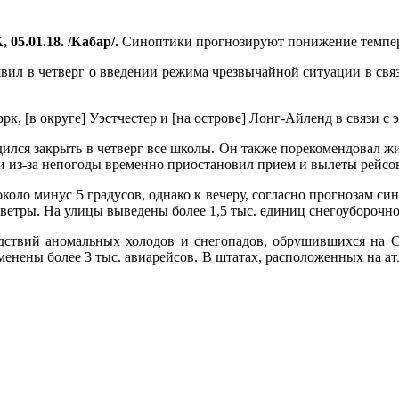
05.01.18. /Кабар/.
Синоптики прогнозируют понижение темпера
ил в четверг о введении режима чрезвычайной ситуации в свя
к, [в округе] Уэстчестер и [на острове] Лонг-Айленд в связи с
ился закрыть в четверг все школы. Он также порекомендовал жи
из-за непогоды временно приостановил прием и вылеты рейсо
около минус 5 градусов, однако к вечеру, согласно прогнозам си
ветры. На улицы выведены более 1,5 тыс. единиц снегоуборочно
ствий аномальных холодов и снегопадов, обрушившихся на С
тменены более 3 тыс. авиарейсов. В штатах, расположенных на ат