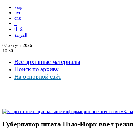
кыр
рус
eng
tr
中文
العربية
07 август 2026
10:30
Все архивные материалы
Поиск по архиву
На основной сайт
Губернатор штата Нью-Йорк ввел режим