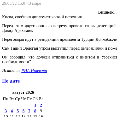
29/03/22 15:07
В мире
Бишкек, 2
Киева, сообщил дипломатический источник.
Перед этим двустороннюю встречу провели главы делегаций
Давид Арахамия.
Переговоры идут в резиденции президента Турции Долмабахче
Сам Тайип Эрдоган утром выступил перед делегациями и пожел
Он сообщил, что должен отправиться с визитом в Узбекис
необходимости".
Источник
РИА Новости
По дате
август 2026
Пн
Вт
Ср
Чт
Пт
Сб
Вс
1
2
3
4
5
6
7
8
9
10
11
12
13
14
15
16