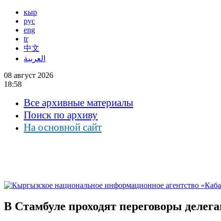
кыр
рус
eng
tr
中文
العربية
08 август 2026
18:58
Все архивные материалы
Поиск по архиву
На основной сайт
В Стамбуле проходят переговоры делег