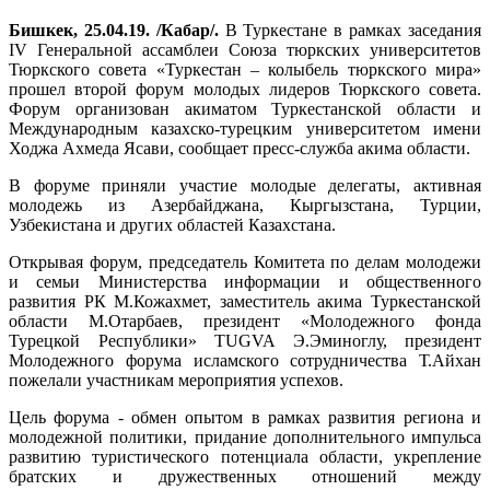
Бишкек, 25.04.19. /Кабар/.
В Туркестане в рамках заседания
IV Генеральной ассамблеи Союза тюркских университетов
Тюркского совета «Туркестан – колыбель тюркского мира»
прошел второй форум молодых лидеров Тюркского совета.
Форум организован акиматом Туркестанской области и
Международным казахско-турецким университетом имени
Ходжа Ахмеда Ясави, сообщает пресс-служба акима области.
В форуме приняли участие молодые делегаты, активная
молодежь из Азербайджана, Кыргызстана, Турции,
Узбекистана и других областей Казахстана.
Открывая форум, председатель Комитета по делам молодежи
и семьи Министерства информации и общественного
развития РК М.Кожахмет, заместитель акима Туркестанской
области М.Отарбаев, президент «Молодежного фонда
Турецкой Республики» TUGVA Э.Эминоглу, президент
Молодежного форума исламского сотрудничества Т.Айхан
пожелали участникам мероприятия успехов.
Цель форума - обмен опытом в рамках развития региона и
молодежной политики, придание дополнительного импульса
развитию туристического потенциала области, укрепление
братских и дружественных отношений между