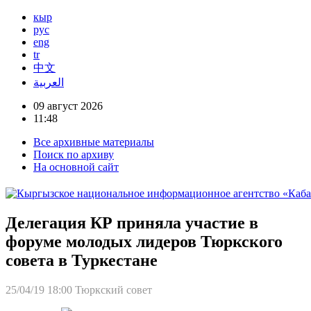
кыр
рус
eng
tr
中文
العربية
09 август 2026
11:48
Все архивные материалы
Поиск по архиву
На основной сайт
Делегация КР приняла участие в
форуме молодых лидеров Тюркского
совета в Туркестане
25/04/19 18:00
Тюркский совет