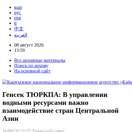
кыр
рус
eng
tr
中文
العربية
08 август 2026
13:59
Все архивные материалы
Поиск по архиву
На основной сайт
Генсек ТЮРКПА: В управлении
водными ресурсами важно
взаимодействие стран Центральной
Азии
16/06/20 15:27
Тюркский совет