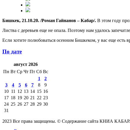
Бишкек, 21.10.20. /Роман Гайнанов – Кабар/.
В этом году про
Листва с деревьев еще не опала. Поэтому нам удалось запечат
Если хотите полюбоваться осенним Бишкеком, у вас еще есть вр
По дате
август 2026
Пн
Вт
Ср
Чт
Пт
Сб
Вс
1
2
3
4
5
6
7
8
9
10
11
12
13
14
15
16
17
18
19
20
21
22
23
24
25
26
27
28
29
30
31
2023 Все права защищены. © Содержание сайта КНИА КАБАР