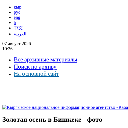
кыр
рус
eng
tr
中文
العربية
07 август 2026
10:26
Все архивные материалы
Поиск по архиву
На основной сайт
Золотая осень в Бишкеке - фото