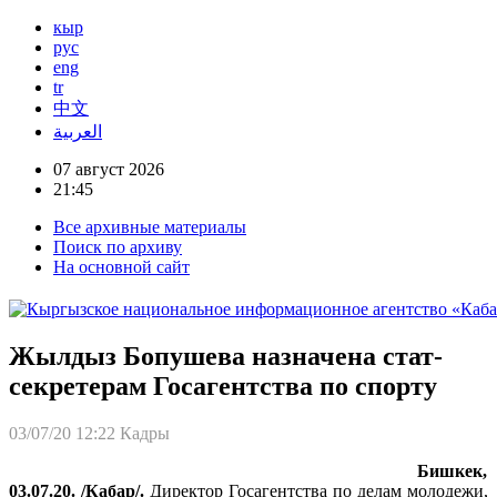
кыр
рус
eng
tr
中文
العربية
07 август 2026
21:45
Все архивные материалы
Поиск по архиву
На основной сайт
Жылдыз Бопушева назначена стат-
секретерам Госагентства по спорту
03/07/20 12:22
Кадры
Бишкек,
03.07.20. /Кабар/.
Директор Госагентства по делам молодежи,