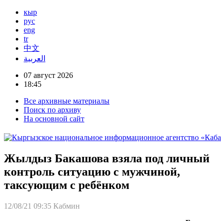
кыр
рус
eng
tr
中文
العربية
07 август 2026
18:45
Все архивные материалы
Поиск по архиву
На основной сайт
Жылдыз Бакашова взяла под личный
контроль ситуацию с мужчиной,
таксующим с ребёнком
12/08/21 09:35
Кабмин