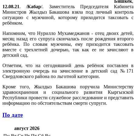
Бишкек
,
12.08.21
. /
Кабар
/. Заместитель Председателя Кабинета
Министров Жылдыз Бакашова взяла под личный контроль
ситуацию с мужчиной, которому приходится таксовать с
ребёнком.
Напомним, что Нурилло Мухамеджанов - отец двоих детей,
месяц назад его супруга скончалась после рождения второго
ребёнка. По словам мужчины, ему приходится таксовать
вместе с трехлетней дочерью, так как ее не зачисляют в
детский сад.
Отметим, что на сегодняшний день ребёнок поставлен в
электронную очередь на зачисление в детский сад №171
Свердловского района по льготной категории.
Кроме того, Жылдыз Бакашова поручила Министерству
здравоохранения и социального развития Кыргызской
Республики провести служебное расследование и представить
информацию по обстоятельствам смерти супруги.
По дате
август 2026
Пн
Вт
Ср
Чт
Пт
Сб
Вс