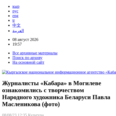
кыр
рус
eng
tr
中文
العربية
08 август 2026
19:57
Все архивные материалы
Поиск по архиву
На основной сайт
Журналисты «Кабара» в Могилеве
ознакомились с творчеством
Народного художника Беларуси Павла
Масленикова (фото)
08/08/23 12:35
Культура