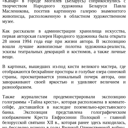
«Кабар» в городе Могилев (Беларусь) соприкоснулись с
творчеством Народного художника Беларуси Павла
Масленикова, посетив картинную галерею знаменитого
живописца, расположенную в областном художественном
музее.
Как рассказали в администрации хранилища искусства,
первая авторская галерея Народного художника была открыта
28 июня 1994 года еще при жизни автора. В экспозицию
вошли лучшие живописные полотна художника-реалиста,
эскизы театральных декораций и костюмов, а также личные
вещи.
В картинах, вышедших из-под кисти великого мастера, где
отображаются бескрайние просторы и голубые озера синеокой
страны, просматривается уникальный почерк автора, они
завораживают своей яркостью и удивляют величием и
разнообразием.
Также журналистам продемонстрировали экспозицию
голограммы «Тайна креста», которая расположена в комнате-
сейфе, доставшейся в наследие поземельно-крестьянского
банка. Экспозиция представлена голографическим
изображением Креста Евфросинии Полоцкой – главной
белорусской святыни ХII в., которая ранее здесь находилась,
но бесследно исчезла в годы Великой Отечественной войны.