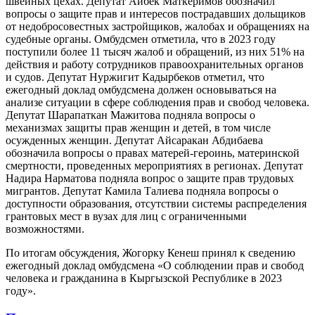
швейных цехах. Депутат Айбек Маткеримов обозначил
вопросы о защите прав и интересов пострадавших дольщиков
от недобросовестных застройщиков, жалобах и обращениях на
судебные органы. Омбудсмен отметила, что в 2023 году
поступили более 11 тысяч жалоб и обращений, из них 51% на
действия и работу сотрудников правоохранительных органов
и судов. Депутат Нуржигит Кадырбеков отметил, что
ежегодный доклад омбудсмена должен основываться на
анализе ситуации в сфере соблюдения прав и свобод человека.
Депутат Шарапаткан Мажитова подняла вопросы о
механизмах защиты прав женщин и детей, в том числе
осужденных женщин. Депутат Айсаракан Абдибаева
обозначила вопросы о правах матерей-героинь, материнской
смертности, проведенных мероприятиях в регионах. Депутат
Надира Нарматова подняла вопрос о защите прав трудовых
мигрантов. Депутат Камила Талиева подняла вопросы о
доступности образования, отсутствии системы распределения
грантовых мест в вузах для лиц с ограниченными
возможностями.
По итогам обсуждения, Жогорку Кенеш принял к сведению
ежегодный доклад омбудсмена «О соблюдении прав и свобод
человека и гражданина в Кыргызской Республике в 2023
году».