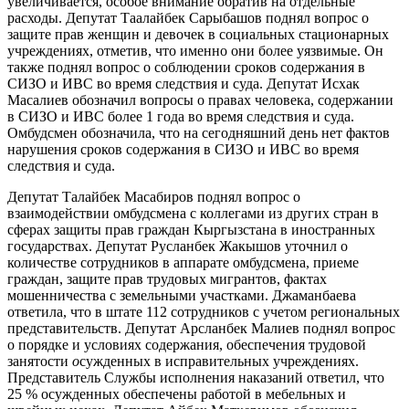
увеличивается, особое внимание обратив на отдельные
расходы. Депутат Таалайбек Сарыбашов поднял вопрос о
защите прав женщин и девочек в социальных стационарных
учреждениях, отметив, что именно они более уязвимые. Он
также поднял вопрос о соблюдении сроков содержания в
СИЗО и ИВС во время следствия и суда. Депутат Исхак
Масалиев обозначил вопросы о правах человека, содержании
в СИЗО и ИВС более 1 года во время следствия и суда.
Омбудсмен обозначила, что на сегодняшний день нет фактов
нарушения сроков содержания в СИЗО и ИВС во время
следствия и суда.
Депутат Талайбек Масабиров поднял вопрос о
взаимодействии омбудсмена с коллегами из других стран в
сферах защиты прав граждан Кыргызстана в иностранных
государствах. Депутат Русланбек Жакышов уточнил о
количестве сотрудников в аппарате омбудсмена, приеме
граждан, защите прав трудовых мигрантов, фактах
мошенничества с земельными участками. Джаманбаева
ответила, что в штате 112 сотрудников с учетом региональных
представительств. Депутат Арсланбек Малиев поднял вопрос
о порядке и условиях содержания, обеспечения трудовой
занятости
о
сужденных в исправительных учреждениях.
Представитель Службы исполнения наказаний ответил, что
25 % осужденных обеспечены работой в мебельных и