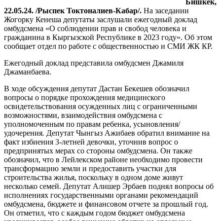
Бишкек,
22.05.24. /Рыспек Токтоналиев-Кабар/.
На заседании
Жогорку Кенеша депутаты заслушали ежегодный доклад
омбудсмена «О соблюдении прав и свобод человека и
гражданина в Кыргызской Республике в 2023 году». Об этом
сообщает отдел по работе с общественностью и СМИ ЖК КР.
Ежегодный доклад представила омбудсмен Джамиля
Джаманбаева.
В ходе обсуждения депутат Дастан Бекешев обозначил
вопросы о порядке прохождения медицинского
освидетельствования осужденных лиц с ограниченными
возможностями, взаимодействия омбудсмена с
уполномоченным
по правам ребенка, усыновления/
удочерения
.
Депутат Чынгыз Ажибаев обратил внимание на
факт избиения 3-летней девочки, уточнив вопрос о
предпринятых мерах со стороны омбудсмена. Он также
обозначил, что в Лейлекском районе необходимо провести
трансформацию земли и предоставить участки для
строительства жилья, поскольку в одном доме живут
несколько семей. Депутат Алишер Эрбаев поднял вопросы об
исполнениях государственными органами рекомендаций
омбудсмена, бюджете и финансовом отчете за прошлый год.
Он отметил, что с каждым годом бюджет омбудсмена