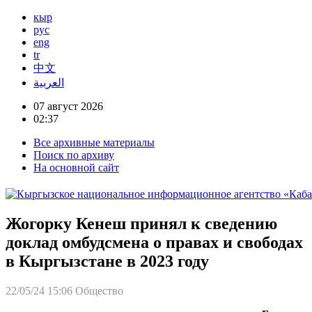
кыр
рус
eng
tr
中文
العربية
07 август 2026
02:37
Все архивные материалы
Поиск по архиву
На основной сайт
Жогорку Кенеш принял к сведению
доклад омбудсмена о правах и свободах
в Кыргызстане в 2023 году
22/05/24 15:06
Общество