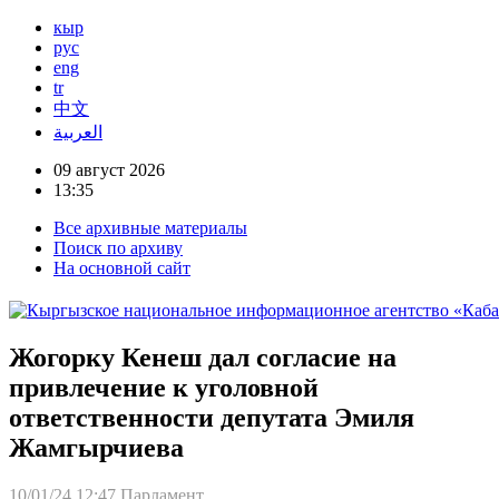
кыр
рус
eng
tr
中文
العربية
09 август 2026
13:35
Все архивные материалы
Поиск по архиву
На основной сайт
Жогорку Кенеш дал согласие на
привлечение к уголовной
ответственности депутата Эмиля
Жамгырчиева
10/01/24 12:47
Парламент