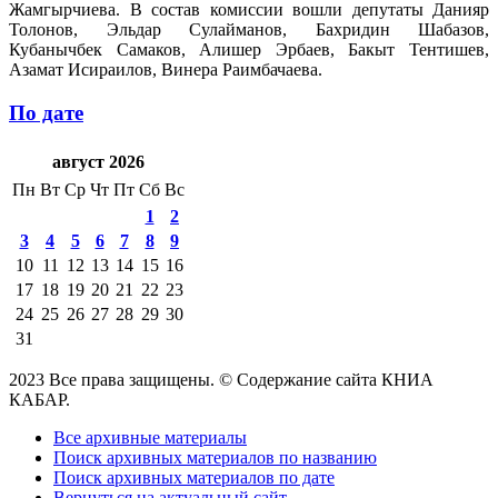
Жамгырчиева. В состав комиссии вошли депутаты Данияр
Толонов, Эльдар Сулайманов, Бахридин Шабазов,
Кубанычбек Самаков, Алишер Эрбаев, Бакыт Тентишев,
Азамат Исираилов, Винера Раимбачаева.
По дате
август 2026
Пн
Вт
Ср
Чт
Пт
Сб
Вс
1
2
3
4
5
6
7
8
9
10
11
12
13
14
15
16
17
18
19
20
21
22
23
24
25
26
27
28
29
30
31
2023 Все права защищены. © Содержание сайта КНИА
КАБАР.
Все архивные материалы
Поиск архивных материалов по названию
Поиск архивных материалов по дате
Вернуться на актуальный сайт