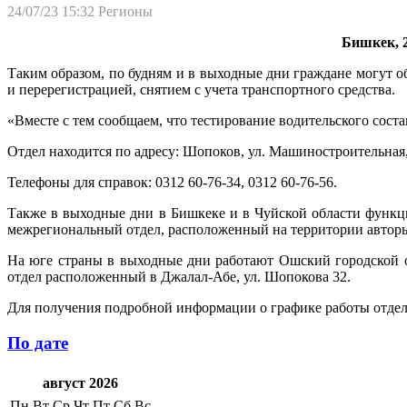
24/07/23 15:32
Регионы
Бишкек, 2
Таким образом, по будням и в выходные дни граждане могут о
и перерегистрацией, снятием с учета транспортного средства.
«Вместе с тем сообщаем, что тестирование водительского соста
Отдел находится по адресу: Шопоков, ул. Машиностроительная,
Телефоны для справок: 0312 60-76-34, 0312 60-76-56.
Также в выходные дни в Бишкеке и в Чуйской области функци
межрегиональный отдел, расположенный на территории авторы
На юге страны в выходные дни работают Ошский городской от
отдел расположенный в Джалал-Абе, ул. Шопокова 32.
Для получения подробной информации о графике работы отдело
По дате
август 2026
Пн
Вт
Ср
Чт
Пт
Сб
Вс