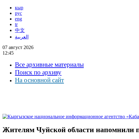
кыр
рус
eng
tr
中文
العربية
07 август 2026
12:45
Все архивные материалы
Поиск по архиву
На основной сайт
Жителям Чуйской области напомнили п