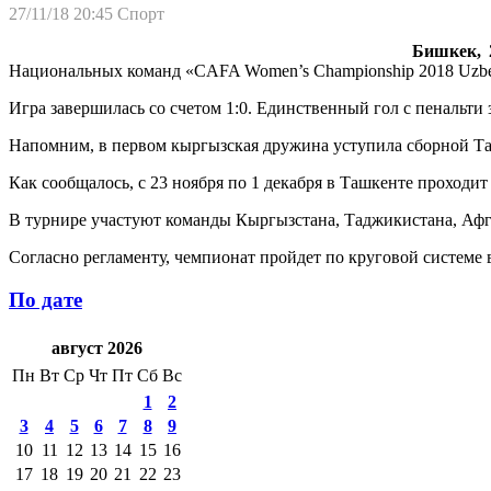
27/11/18 20:45
Спорт
Бишкек, 2
Национальных команд «CAFA Women’s Championship 2018 Uzbek
Игра завершилась со счетом 1:0. Единственный гол с пенальти 
Напомним, в первом кыргызская дружина уступила сборной Тад
Как сообщалось, с 23 ноября по 1 декабря в Ташкенте проходи
В турнире участуют команды Кыргызстана, Таджикистана, Афга
Согласно регламенту, чемпионат пройдет по круговой системе 
По дате
август 2026
Пн
Вт
Ср
Чт
Пт
Сб
Вс
1
2
3
4
5
6
7
8
9
10
11
12
13
14
15
16
17
18
19
20
21
22
23