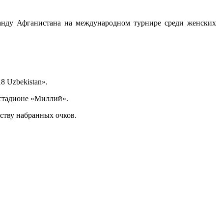
анду Афганистана на международном турнире среди женских
8 Uzbekistan».
 стадионе «Миллий».
еству набранных очков.