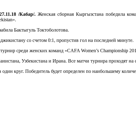
7.11.18 /Кабар/.
Женская сборная Кыргызстана победила ком
istan».
забила Бактыгуль Токтоболотова.
жикистану со счетом 0:1, пропустив гол на последней минуте.
т турнир среди женских команд «CAFA Women’s Championship 201
нистана, Узбекистана и Ирана. Все матчи турнира проходят на
в один круг. Победитель будет определен по наибольшему колич