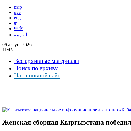
кыр
рус
eng
tr
中文
العربية
09 август 2026
11:43
Все архивные материалы
Поиск по архиву
На основной сайт
Женская сборная Кыргызстана победил