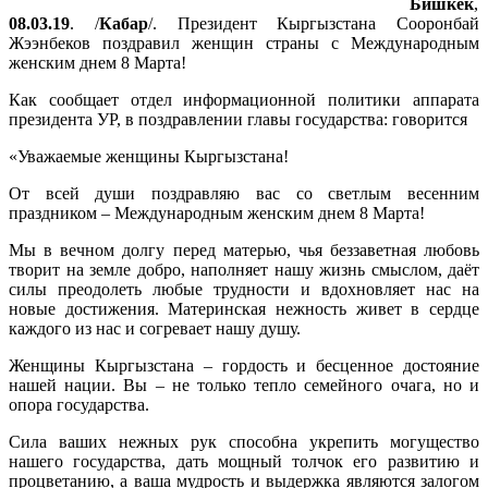
Бишкек
,
08.03.19
. /
Кабар
/. Президент Кыргызстана Сооронбай
Жээнбеков поздравил женщин страны с Международным
женским днем 8 Марта!
Как сообщает отдел информационной политики аппарата
президента УР, в поздравлении главы государства: говорится
«Уважаемые женщины Кыргызстана!
От всей души поздравляю вас со светлым весенним
праздником – Международным женским днем 8 Марта!
Мы в вечном долгу перед матерью, чья беззаветная любовь
творит на земле добро, наполняет нашу жизнь смыслом, даёт
силы преодолеть любые трудности и вдохновляет нас на
новые достижения. Материнская нежность живет в сердце
каждого из нас и согревает нашу душу.
Женщины Кыргызстана – гордость и бесценное достояние
нашей нации. Вы – не только тепло семейного очага, но и
опора государства.
Сила ваших нежных рук способна укрепить могущество
нашего государства, дать мощный толчок его развитию и
процветанию, а ваша мудрость и выдержка являются залогом