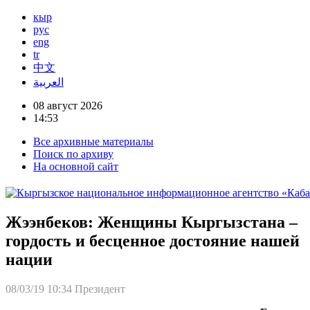
кыр
рус
eng
tr
中文
العربية
08 август 2026
14:53
Все архивные материалы
Поиск по архиву
На основной сайт
Жээнбеков: Женщины Кыргызстана –
гордость и бесценное достояние нашей
нации
08/03/19 10:34
Президент