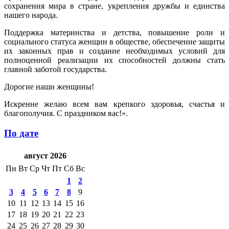
сохранения мира в стране, укрепления дружбы и единства
нашего народа.
Поддержка материнства и детства, повышение роли и
социального статуса женщин в обществе, обеспечение защиты
их законных прав и создание необходимых условий для
полноценной реализации их способностей должны стать
главной заботой государства.
Дорогие наши женщины!
Искренне желаю всем вам крепкого здоровья, счастья и
благополучия. С праздником вас!».
По дате
август 2026
Пн
Вт
Ср
Чт
Пт
Сб
Вс
1
2
3
4
5
6
7
8
9
10
11
12
13
14
15
16
17
18
19
20
21
22
23
24
25
26
27
28
29
30