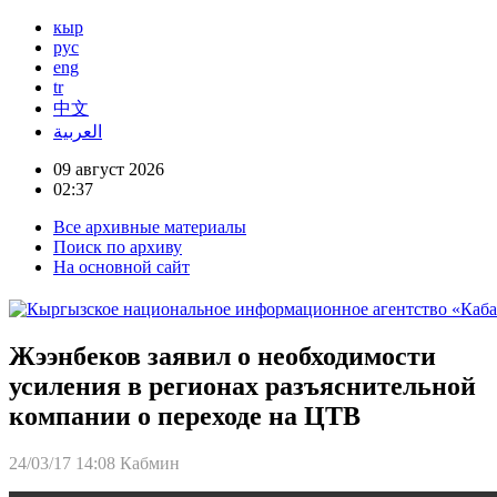
кыр
рус
eng
tr
中文
العربية
09 август 2026
02:37
Все архивные материалы
Поиск по архиву
На основной сайт
Жээнбеков заявил о необходимости
усиления в регионах разъяснительной
компании о переходе на ЦТВ
24/03/17 14:08
Кабмин