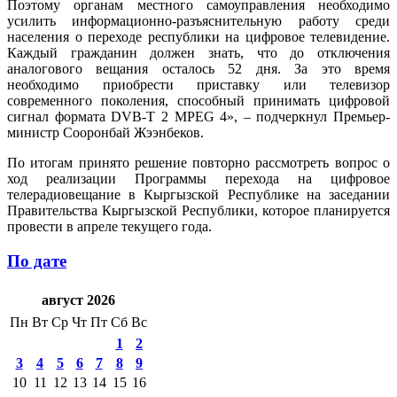
Поэтому органам местного самоуправления необходимо
усилить информационно-разъяснительную работу среди
населения о переходе республики на цифровое телевидение.
Каждый гражданин должен знать, что до отключения
аналогового вещания осталось 52 дня. За это время
необходимо приобрести приставку или телевизор
современного поколения, способный принимать цифровой
сигнал формата DVB-T 2 MPEG 4», – подчеркнул Премьер-
министр Сооронбай Жээнбеков.
По итогам принято решение повторно рассмотреть вопрос о
ход реализации Программы перехода на цифровое
телерадиовещание в Кыргызской Республике на заседании
Правительства Кыргызской Республики, которое планируется
провести в апреле текущего года.
По дате
август 2026
Пн
Вт
Ср
Чт
Пт
Сб
Вс
1
2
3
4
5
6
7
8
9
10
11
12
13
14
15
16