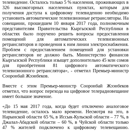
телевидение. Осталось только 5 % населения, проживающих в
326 высокогорных населенных пунктах, которым для
получения доступа к цифровому телевидению необходимо
установить автоматические телевизионные ретрансляторы. На
совещании, прошедшем 10 января 2017 года, полномочным
представителям Правительства Кыргызской Республики в
областях было поручено решить вопросы предоставления
помещений для автоматических телевизионных
ретрансляторов и проведения к ним линии электроснабжения.
Проблем с предоставлением помещений для установки
ретрансляторов не должно быть. Министерство финансов
Кыргызской Республики изыщет дополнительно 45 млн сомов
для приобретения 81 цифрового автоматического
телевизионного ретранслятора», - отметил Премьер-министр
Сооронбай Жээнбеков.
Вместе с этим Премьер-министр Сооронбай Жээнбеков
отметил, что вопрос перехода на цифровое телерадиовещание
имеет большое значение.
«До 15 мая 2017 года, когда будет отключено аналоговое
телевидение, осталось мало времени. Несмотря на это, в
Нарынской области 65 %, в Иссык-Кульской области – 77 %, в
Джалал-Абадской области – 60 %, в Чуйской области только
47 % жителей подключено к цифровому телевещанию.