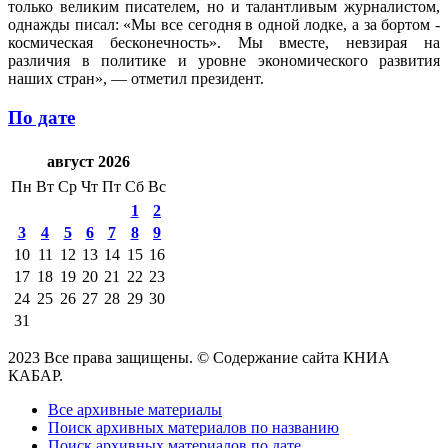
только великим писателем, но и талантливым журналистом,
однажды писал: «Мы все сегодня в одной лодке, а за бортом -
космическая бесконечность». Мы вместе, невзирая на
различия в политике и уровне экономического развития
наших стран», — отметил президент.
По дате
август 2026
Пн
Вт
Ср
Чт
Пт
Сб
Вс
1
2
3
4
5
6
7
8
9
10
11
12
13
14
15
16
17
18
19
20
21
22
23
24
25
26
27
28
29
30
31
2023 Все права защищены. © Содержание сайта КНИА
КАБАР.
Все архивные материалы
Поиск архивных материалов по названию
Поиск архивных материалов по дате