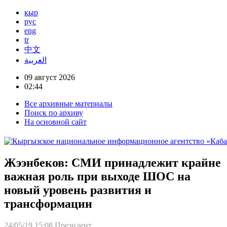
кыр
рус
eng
tr
中文
العربية
09 август 2026
02:44
Все архивные материалы
Поиск по архиву
На основной сайт
Жээнбеков: СМИ принадлежит крайне
важная роль при выходе ШОС на
новый уровень развития и
трансформации
24/05/19 15:08
Президент