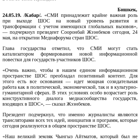
Бишкек,
24.05.19. /Кабар/.
«СМИ принадлежит крайне важная роль
при выходе ШОС на новый уровень развития и
трансформации с учетом имеющихся глобальных вызовов»,
— подчеркнул президент Сооронбай Жээнбеков сегодня, 24
мая, на открытии Медиафорума стран ШОС.
Глава государства отметил, что СМИ могут стать
катализатором формирования новой информационной
повестки для государств-участников ШОС.
«Очень важно, чтобы в нашем едином информационном
пространстве ШОС преобладал позитивный контент. Для
этого есть все основания — идет мощная созидательная
работа как в политической, экономической, так и в культурно-
гуманитарной сферах. В этих условиях особо возрастает роль
конструктивного диалога медиасообщества государств,
входящих в ШОС», — сказал Жээнбеков.
Президент подчеркнул, что именно журналисты являются
трансляторами всех тех идей, инициатив и программ, которые
сегодня реализуются в общем пространстве ШОС.
«Наш великий земляк Чынгыз Айтматов, который был не