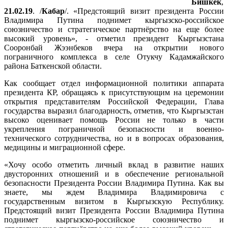
Бишкек
,
21.02.19
. /
Кабар
/. «Предстоящий визит президента России
Владимира Путина поднимет кыргызско-российское
союзничество и стратегическое партнёрство на еще более
высокий уровень», - отметил президент Кыргызстана
Сооронбай Жээнбеков вчера на открытии нового
пограничного комплекса в селе Отукчу Кадамжайского
района Баткенской области.
Как сообщает отдел информационной политики аппарата
президента КР, обращаясь к присутствующим на церемонии
открытия представителям Российской Федерации, Глава
государства выразил благодарность, отметив, что Кыргызстан
высоко оценивает помощь России не только в части
укрепления пограничной безопасности и военно-
технического сотрудничества, но и в вопросах образования,
медицины и миграционной сфере.
«Хочу особо отметить личный вклад в развитие наших
двусторонних отношений и в обеспечение региональной
безопасности Президента России Владимира Путина. Как вы
знаете, мы ждем Владимира Владимировича с
государственным визитом в Кыргызскую Республику.
Предстоящий визит Президента России Владимира Путина
поднимет кыргызско-российское союзничество и