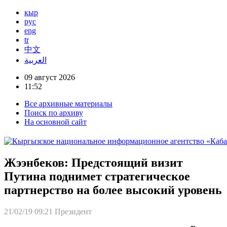
кыр
рус
eng
tr
中文
العربية
09 август 2026
11:52
Все архивные материалы
Поиск по архиву
На основной сайт
Жээнбеков: Предстоящий визит
Путина поднимет стратегическое
партнерство на более высокий уровень
21/02/19 09:21
Президент