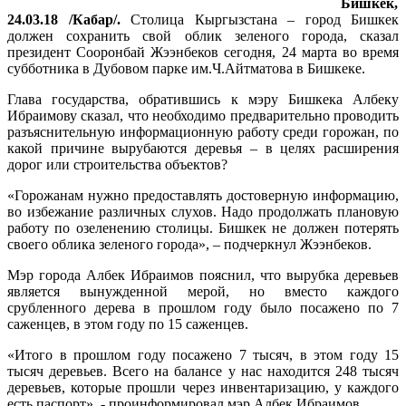
Бишкек,
24.03.18 /Кабар/.
Столица Кыргызстана – город Бишкек
должен сохранить свой облик зеленого города, сказал
президент Сооронбай Жээнбеков сегодня, 24 марта во время
субботника в Дубовом парке им.Ч.Айтматова в Бишкеке.
Глава государства, обратившись к мэру Бишкека Албеку
Ибраимову сказал, что необходимо предварительно проводить
разъяснительную информационную работу среди горожан, по
какой причине вырубаются деревья – в целях расширения
дорог или строительства объектов?
«Горожанам нужно предоставлять достоверную информацию,
во избежание различных слухов. Надо продолжать плановую
работу по озеленению столицы. Бишкек не должен потерять
своего облика зеленого города», – подчеркнул Жээнбеков.
Мэр города Албек Ибраимов пояснил, что вырубка деревьев
является вынужденной мерой, но вместо каждого
срубленного дерева в прошлом году было посажено по 7
саженцев, в этом году по 15 саженцев.
«Итого в прошлом году посажено 7 тысяч, в этом году 15
тысяч деревьев. Всего на балансе у нас находится 248 тысяч
деревьев, которые прошли через инвентаризацию, у каждого
есть паспорт», - проинформировал мэр Албек Ибраимов.