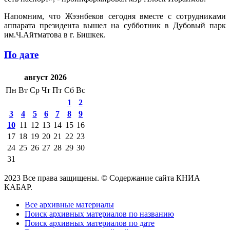
Напомним, что Жээнбеков сегодня вместе с сотрудниками
аппарата президента вышел на субботник в Дубовый парк
им.Ч.Айтматова в г. Бишкек.
По дате
август 2026
Пн
Вт
Ср
Чт
Пт
Сб
Вс
1
2
3
4
5
6
7
8
9
10
11
12
13
14
15
16
17
18
19
20
21
22
23
24
25
26
27
28
29
30
31
2023 Все права защищены. © Содержание сайта КНИА
КАБАР.
Все архивные материалы
Поиск архивных материалов по названию
Поиск архивных материалов по дате