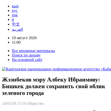
кыр
рус
eng
tr
中文
العربية
10 август 2026
11:00
Все архивные материалы
Поиск по архиву
На основной сайт
Жээнбеков мэру Албеку Ибраимову:
Бишкек должен сохранить свой облик
зеленого города
24/03/18 15:10
Общество