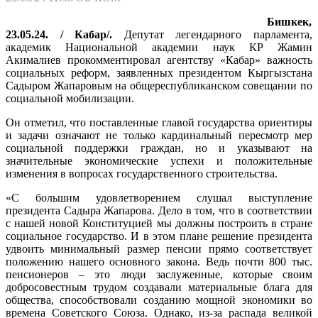
Бишкек,
23.05.24. / Кабар/.
Депутат легендарного парламента,
академик Национальной академии наук КР Жамин
Акималиев прокомментировал агентству «Кабар» важность
социальных реформ, заявленных президентом Кыргызстана
Садыром Жапаровым на общереспубликанском совещании по
социальной мобилизации.
Он отметил, что поставленные главой государства ориентиры
и задачи означают не только кардинальный пересмотр мер
социальной поддержки граждан, но и указывают на
значительные экономические успехи и положительные
изменения в вопросах государственного строительства.
«С большим удовлетворением слушал выступление
президента Садыра Жапарова. Дело в том, что в соответствии
с нашей новой Конституцией мы должны построить в стране
социальное государство. И в этом плане решение президента
удвоить минимальный размер пенсии прямо соответствует
положению нашего основного закона. Ведь почти 800 тыс.
пенсионеров – это люди заслуженные, которые своим
добросовестным трудом создавали материальные блага для
общества, способствовали созданию мощной экономики во
времена Советского Союза. Однако, из-за распада великой