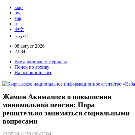
кыр
рус
eng
tr
中文
العربية
08 август 2026
23:34
Все архивные материалы
Поиск по архиву
На основной сайт
Жамин Акималиев о повышении
минимальной пенсии: Пора
решительно заниматься социальными
вопросами
23/05/24 11:58
ОБ-КОМ