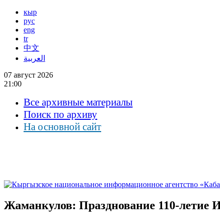
кыр
рус
eng
tr
中文
العربية
07 август 2026
21:00
Все архивные материалы
Поиск по архиву
На основной сайт
Жаманкулов: Празднование 110-летие И.