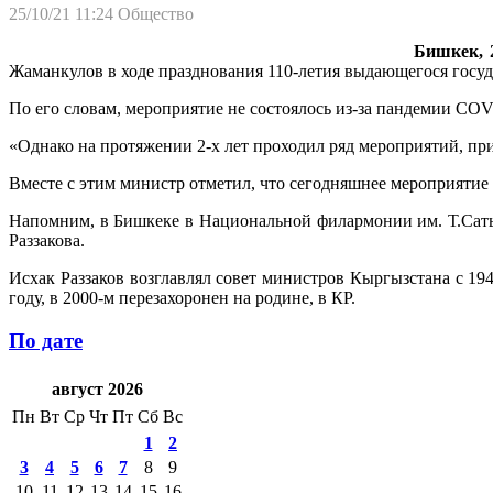
25/10/21 11:24
Общество
Бишкек, 2
Жаманкулов в ходе празднования 110-летия выдающегося госуд
По его словам, мероприятие не состоялось из-за пандемии COV
«Однако на протяжении 2-х лет проходил ряд мероприятий, при
Вместе с этим министр отметил, что сегодняшнее мероприятие
Напомним, в Бишкеке в Национальной филармонии им. Т.Саты
Раззакова.
Исхак Раззаков возглавлял совет министров Кыргызстана с 19
году, в 2000-м перезахоронен на родине, в КР.
По дате
август 2026
Пн
Вт
Ср
Чт
Пт
Сб
Вс
1
2
3
4
5
6
7
8
9
10
11
12
13
14
15
16