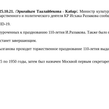
5.10.21. /Эркеайым Таалайбекова - Кабар/.
Министр культур
арственного и политического деятеля КР Исхака Раззакова сооб
ID-19.
уроченных к празднованию 110-летия И.Раззакова. Также было в
 станет завершающим.
лганова проходит торжественное празднование 110-летия выдаю
45 по 1950 годы, затем был назначен Москвой первым секретар