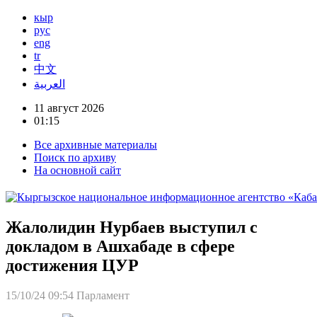
кыр
рус
eng
tr
中文
العربية
11 август 2026
01:15
Все архивные материалы
Поиск по архиву
На основной сайт
Жалолидин Нурбаев выступил с
докладом в Ашхабаде в сфере
достижения ЦУР
15/10/24 09:54
Парламент