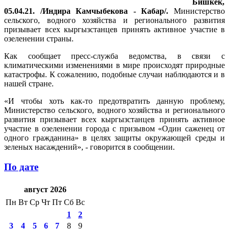
Бишкек,
05.04.21. /Индира Камчыбекова - Кабар/.
Министерство
сельского, водного хозяйства и регионального развития
призывает всех кыргызстанцев принять активное участие в
озеленении страны.
Как сообщает пресс-служба ведомства, в связи с
климатическими изменениями в мире происходят природные
катастрофы. К сожалению, подобные случаи наблюдаются и в
нашей стране.
«И чтобы хоть как-то предотвратить данную проблему,
Министерство сельского, водного хозяйства и регионального
развития призывает всех кыргызстанцев принять активное
участие в озеленении города с призывом «Один саженец от
одного гражданина» в целях защиты окружающей среды и
зеленых насаждений», - говорится в сообщении.
По дате
август 2026
Пн
Вт
Ср
Чт
Пт
Сб
Вс
1
2
3
4
5
6
7
8
9