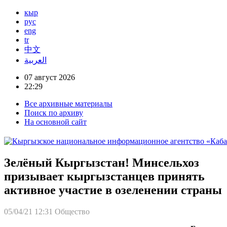
кыр
рус
eng
tr
中文
العربية
07 август 2026
22:29
Все архивные материалы
Поиск по архиву
На основной сайт
Зелёный Кыргызстан! Минсельхоз
призывает кыргызстанцев принять
активное участие в озеленении страны
05/04/21 12:31
Общество