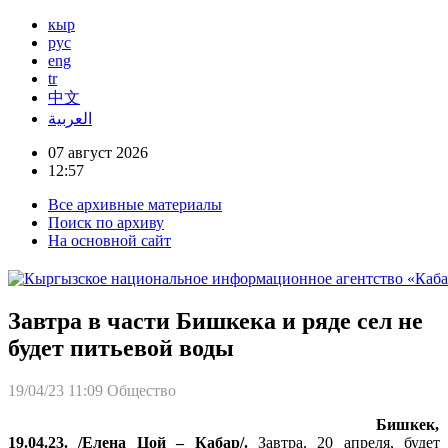
кыр
рус
eng
tr
中文
العربية
07 август 2026
12:57
Все архивные материалы
Поиск по архиву
На основной сайт
Завтра в части Бишкека и ряде сел не
будет питьевой воды
19/04/23 11:09
Общество
Бишкек,
19.04.23. /Елена Цой – Кабар/.
Завтра, 20 апреля, будет