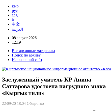
кыр
рус
eng
tr
中文
العربية
08 август 2026
12:19
Все архивные материалы
Поиск по архиву
На основной сайт
Заслуженный учитель КР Анипа
Саттарова удостоена нагрудного знака
«Кыргыз тили»
22/09/20 18:04
Общество