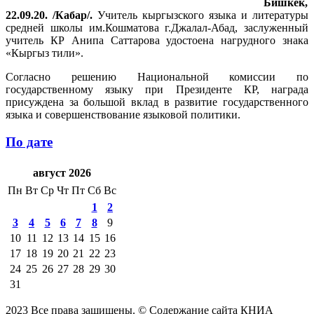
Бишкек,
22.09.20. /Кабар/.
Учитель кыргызского языка и литературы
средней школы им.Кошматова г.Джалал-Абад, заслуженный
учитель КР Анипа Саттарова удостоена нагрудного знака
«Кыргыз тили».
Согласно решению Национальной комиссии по
государственному языку при Президенте КР, награда
присуждена за большой вклад в развитие государственного
языка и совершенствование языковой политики.
По дате
август 2026
Пн
Вт
Ср
Чт
Пт
Сб
Вс
1
2
3
4
5
6
7
8
9
10
11
12
13
14
15
16
17
18
19
20
21
22
23
24
25
26
27
28
29
30
31
2023 Все права защищены. © Содержание сайта КНИА