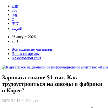
кыр
рус
eng
tr
中文
العربية
06 август 2026
23:11
Все архивные материалы
Поиск по архиву
На основной сайт
Зарплата свыше $1 тыс. Как
трудоустроиться на заводы и фабрики
в Корее?
26/02/19 12:11
Общество