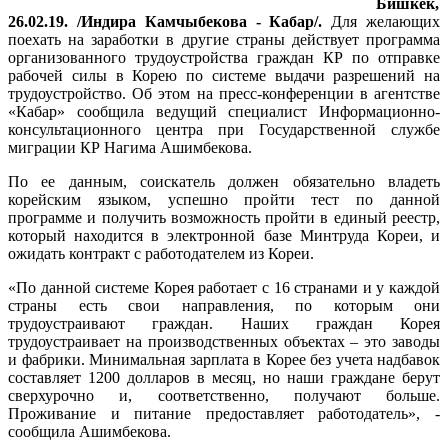
Бишкек,
26.02.19. /Индира Камчыбекова - Кабар/.
Для желающих
поехать на заработки в другие страны действует программа
организованного трудоустройства граждан КР по отправке
рабочей силы в Корею по системе выдачи разрешений на
трудоустройство. Об этом на пресс-конференции в агентстве
«Кабар» сообщила ведущий специалист Информационно-
консультационного центра при Государственной службе
миграции КР Нагима Ашимбекова.
По ее данным, соискатель должен обязательно владеть
корейским языком, успешно пройти тест по данной
программе и получить возможность пройти в единый реестр,
который находится в электронной базе Минтруда Кореи, и
ожидать контракт с работодателем из Кореи.
«По данной системе Корея работает с 16 странами и у каждой
страны есть свои направления, по которым они
трудоустраивают граждан. Наших граждан Корея
трудоустраивает на производственных объектах – это заводы
и фабрики. Минимальная зарплата в Корее без учета надбавок
составляет 1200 долларов в месяц, но наши граждане берут
сверхурочно и, соответственно, получают больше.
Проживание и питание предоставляет работодатель», -
сообщила Ашимбекова.