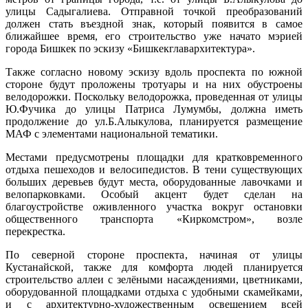
улицы Садыгалиева. Отправной точкой преобразований
должен стать въездной знак, который появится в самое
ближайшее время, его строительство уже начато мэрией
города Бишкек по эскизу «Бишкекглавархитектура».
Также согласно новому эскизу вдоль проспекта по южной
стороне будут проложены тротуары и на них обустроены
велодорожки. Поскольку велодорожка, проведенная от улицы
Ю.Фучика до улицы Патриса Лумумбы, должна иметь
продолжение до ул.Б.Алыкулова, планируется размещение
МАФ с элементами национальной тематики.
Местами предусмотрены площадки для кратковременного
отдыха пешеходов и велосипедистов. В тени существующих
больших деревьев будут места, оборудованные лавочками и
велопарковками. Особый акцент будет сделан на
благоустройстве оживленного участка вокруг остановки
общественного транспорта «Киркомстром», возле
перекрестка.
По северной стороне проспекта, начиная от улицы
Кустанайской, также для комфорта людей планируется
строительство аллеи с зелёными насаждениями, цветниками,
оборудованной площадками отдыха с удобными скамейками,
и с архитектурно-художественным освещением всей