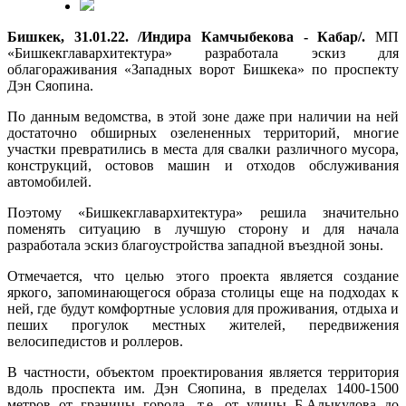
Бишкек, 31.01.22. /Индира Камчыбекова - Кабар/.
МП
«Бишкекглавархитектура» разработала эскиз для
облагораживания «Западных ворот Бишкека» по проспекту
Дэн Сяопина.
По данным ведомства, в этой зоне даже при наличии на ней
достаточно обширных озелененных территорий, многие
участки превратились в места для свалки различного мусора,
конструкций, остовов машин и отходов обслуживания
автомобилей.
Поэтому «Бишкекглавархитектура» решила значительно
поменять ситуацию в лучшую сторону и для начала
разработала эскиз благоустройства западной въездной зоны.
Отмечается, что целью этого проекта является создание
яркого, запоминающегося образа столицы еще на подходах к
ней, где будут комфортные условия для проживания, отдыха и
пеших прогулок местных жителей, передвижения
велосипедистов и роллеров.
В частности, объектом проектирования является территория
вдоль проспекта им. Дэн Сяопина, в пределах 1400-1500
метров от границы города, т.е. от улицы Б.Алыкулова до