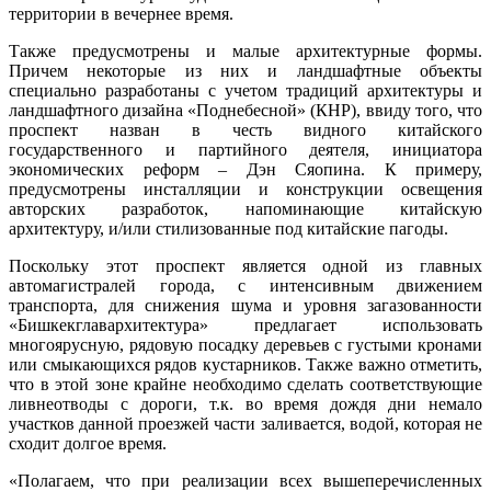
территории в вечернее время.
Также предусмотрены и малые архитектурные формы.
Причем некоторые из них и ландшафтные объекты
специально разработаны с учетом традиций архитектуры и
ландшафтного дизайна «Поднебесной» (КНР), ввиду того, что
проспект назван в честь видного китайского
государственного и партийного деятеля, инициатора
экономических реформ – Дэн Сяопина. К примеру,
предусмотрены инсталляции и конструкции освещения
авторских разработок, напоминающие китайскую
архитектуру, и/или стилизованные под китайские пагоды.
Поскольку этот проспект является одной из главных
автомагистралей города, с интенсивным движением
транспорта, для снижения шума и уровня загазованности
«Бишкекглавархитектура» предлагает использовать
многоярусную, рядовую посадку деревьев с густыми кронами
или смыкающихся рядов кустарников. Также важно отметить,
что в этой зоне крайне необходимо сделать соответствующие
ливнеотводы с дороги, т.к. во время дождя дни немало
участков данной проезжей части заливается, водой, которая не
сходит долгое время.
«Полагаем, что при реализации всех вышеперечисленных