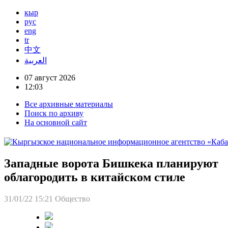
кыр
рус
eng
tr
中文
العربية
07 август 2026
12:03
Все архивные материалы
Поиск по архиву
На основной сайт
Западные ворота Бишкека планируют
облагородить в китайском стиле
31/01/22 15:21
Общество