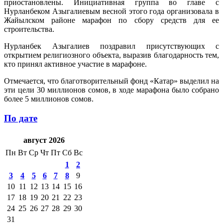
приостановлены. Инициативная группа во главе с
Нурланбеком Азыгалиевым весной этого года организовала в
Жайылском районе марафон по сбору средств для ее
строительства.
Нурланбек Азыгалиев поздравил присутствующих с
открытием религиозного объекта, выразив благодарность тем,
кто принял активное участие в марафоне.
Отмечается, что благотворительный фонд «Катар» выделил на
эти цели 30 миллионов сомов, в ходе марафона было собрано
более 5 миллионов сомов.
По дате
август 2026
Пн
Вт
Ср
Чт
Пт
Сб
Вс
1
2
3
4
5
6
7
8
9
10
11
12
13
14
15
16
17
18
19
20
21
22
23
24
25
26
27
28
29
30
31