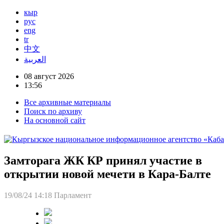
кыр
рус
eng
tr
中文
العربية
08 август 2026
13:56
Все архивные материалы
Поиск по архиву
На основной сайт
Замторага ЖК КР принял участие в
открытии новой мечети в Кара-Балте
19/08/24 14:18
Парламент