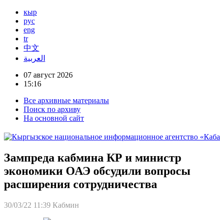
кыр
рус
eng
tr
中文
العربية
07 август 2026
15:16
Все архивные материалы
Поиск по архиву
На основной сайт
Зампреда кабмина КР и министр
экономики ОАЭ обсудили вопросы
расширения сотрудничества
30/03/22 11:39
Кабмин