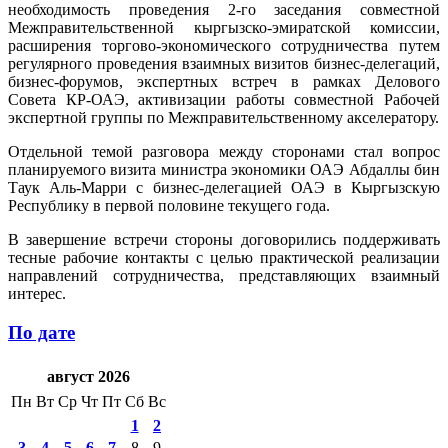
необходимость проведения 2-го заседания совместной
Межправительственной кыргызско-эмиратской комиссии,
расширения торгово-экономического сотрудничества путем
регулярного проведения взаимных визитов бизнес-делегаций,
бизнес-форумов, экспертных встреч в рамках Делового
Совета КР-ОАЭ, активизации работы совместной Рабочей
экспертной группы по Межправительственному акселератору.
Отдельной темой разговора между сторонами стал вопрос
планируемого визита министра экономики ОАЭ Абдаллы бин
Таук Аль-Марри с бизнес-делегацией ОАЭ в Кыргызскую
Республику в первой половине текущего года.
В завершение встречи стороны договорились поддерживать
тесные рабочие контакты с целью практической реализации
направлений сотрудничества, представляющих взаимный
интерес.
По дате
август 2026
Пн
Вт
Ср
Чт
Пт
Сб
Вс
1
2
3
4
5
6
7
8
9