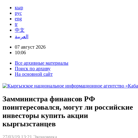
кыр
рус
eng
tr
中文
العربية
07 август 2026
10:06
Все архивные материалы
Поиск по архиву
На основной сайт
Замминистра финансов РФ
поинтересовался, могут ли российские
инвесторы купить акции
кыргызстанцев
27/03/19 13:21
Экономика