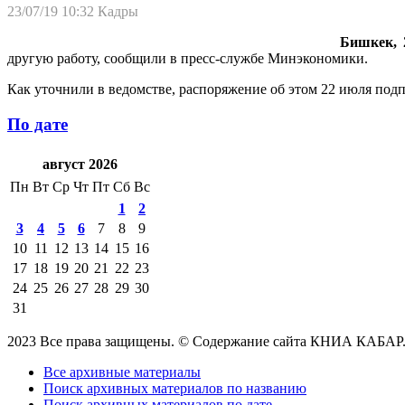
23/07/19 10:32
Кадры
Бишкек, 2
другую работу, сообщили в пресс-службе Минэкономики.
Как уточнили в ведомстве, распоряжение об этом 22 июля по
По дате
август 2026
Пн
Вт
Ср
Чт
Пт
Сб
Вс
1
2
3
4
5
6
7
8
9
10
11
12
13
14
15
16
17
18
19
20
21
22
23
24
25
26
27
28
29
30
31
2023 Все права защищены. © Содержание сайта КНИА КАБАР
Все архивные материалы
Поиск архивных материалов по названию
Поиск архивных материалов по дате