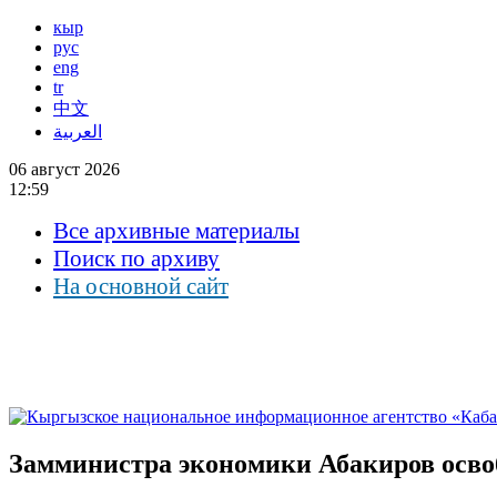
кыр
рус
eng
tr
中文
العربية
06 август 2026
12:59
Все архивные материалы
Поиск по архиву
На основной сайт
Замминистра экономики Абакиров освоб