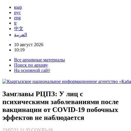
кыр
рус
eng
tr
中文
العربية
10 август 2026
10:19
Все архивные материалы
Поиск по архиву
На основной сайт
Замглавы РЦПЗ: У лиц с
психическими заболеваниями после
вакцинации от COVID-19 побочных
эффектов не наблюдается
23/07/21 11:35
COVID-19