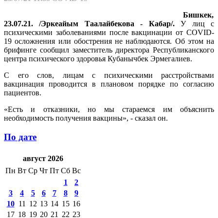
Бишкек,
23.07.21. /Эркеайым Таалайбекова - Кабар/.
У лиц с
психическими заболеваниями после вакцинации от COVID-
19 осложнения или обострения не наблюдаются. Об этом на
брифинге сообщил заместитель директора Республиканского
центра психического здоровья Кубанычбек Эрмегалиев.
С его слов, лицам с психическими расстройствами
вакцинация проводится в плановом порядке по согласию
пациентов.
«Есть и отказники, но мы стараемся им объяснить
необходимость получения вакцины», - сказал он.
По дате
август 2026
Пн
Вт
Ср
Чт
Пт
Сб
Вс
1
2
3
4
5
6
7
8
9
10
11
12
13
14
15
16
17
18
19
20
21
22
23