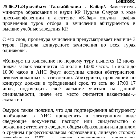
Бишкек,
25.06.21./Эркеайым Таалайбекова - Кабар/.
Заместитель
министра образования и науки КР Нурлан Омуров в ходе
пресс-конференции в агентстве «Кабар» озвучил график
проведения туров отбора и зачисления абитуриентов в
высшие учебные заведения КР.
С его слов, процедура зачисления предусматривает наличие 3
туров. Правила конкурсного зачисления во всех турах
одинаковы.
«Конкурс на зачисление по первому туру начнется 12 июля,
подача заявок закончится 14 июля в 14:00 часов. 15 июля до
10:00 часов в АИС будут доступны списки абитуриентов,
рекомендованных к зачислению. Абитуриент, прошедший по
конкурсу, должен в трёхдневный срок, то есть до 17:00 17
июля, подтвердить своё желание учиться на данной
специальности, иначе его место считается вакантным»,-
сказал он.
Омуров также пояснил, что для подтверждения абитуриенту
необходимо в АИС прикрепить в электронном виде
следующие документы: паспорт или свидетельство о
рождении; аттестат о среднем общем образовании или диплом
о среднем профессиональном образовании; лицевую сторону
сертификата ОРТ; а также предоставить оригиналы