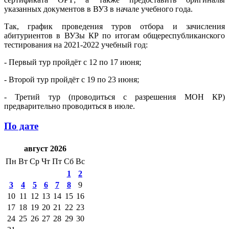
указанных документов в ВУЗ в начале учебного года.
Так, график проведения туров отбора и зачисления
абитуриентов в ВУЗы КР по итогам общереспубликанского
тестирования на 2021-2022 учебный год:
- Первый тур пройдёт с 12 по 17 июня;
- Второй тур пройдёт с 19 по 23 июня;
- Третий тур (проводиться с разрешения МОН КР)
предварительно проводиться в июле.
По дате
август 2026
Пн
Вт
Ср
Чт
Пт
Сб
Вс
1
2
3
4
5
6
7
8
9
10
11
12
13
14
15
16
17
18
19
20
21
22
23
24
25
26
27
28
29
30