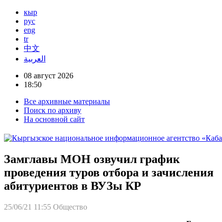
кыр
рус
eng
tr
中文
العربية
08 август 2026
18:50
Все архивные материалы
Поиск по архиву
На основной сайт
Замглавы МОН озвучил график
проведения туров отбора и зачисления
абитуриентов в ВУЗы КР
25/06/21 11:55
Общество