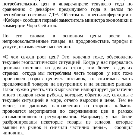
потребительских цен в январе-апреле текущего года по
сравнению с декабрем предыдущего года в целом по
республике составил 7,1%. Об этом на пресс-конференции в
«Кабаре» сообщил первый заместитель министра экономики и
коммерции Чоро Сейитов.
По его словам, в основном цены росли на
непродовольственные товары, на продовольствие, тарифы и
услуги, оказываемые населению.
«С чем связан рост цен? Это, конечно тоже, обусловлено
текущей геополитической ситуацией. Когда у нас прервались
цепочки поставок из других стран, тем более в других
странах, откуда мы потребляем часть товаров, у них тоже
произошел разрыв цепочек поставок, то снизилась часть
предложений товаров на внутренних и на внешних рынках.
Плюс нужно учесть, что Кыргызстан импортирует достаточно
много товаров из-за рубежа, которые, обратно же, связаны с
текущей ситуацией в мире, отчего выросли в цене. Тем не
менее, по данному направлению со стороны кабмина
проводятся мероприятия по сдерживанию цен в рамках
антимонопольного регулирования. Например, у нас были
разбронированы некоторые товары из запасов, которые
вышли на рынок и снизили частично цены», - сообщил
чиновник.