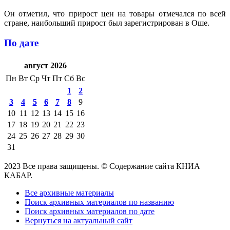
Он отметил, что прирост цен на товары отмечался по всей
стране, наибольший прирост был зарегистрирован в Оше.
По дате
август 2026
Пн
Вт
Ср
Чт
Пт
Сб
Вс
1
2
3
4
5
6
7
8
9
10
11
12
13
14
15
16
17
18
19
20
21
22
23
24
25
26
27
28
29
30
31
2023 Все права защищены. © Содержание сайта КНИА
КАБАР.
Все архивные материалы
Поиск архивных материалов по названию
Поиск архивных материалов по дате
Вернуться на актуальный сайт