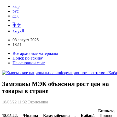
кыр
рус
eng
tr
中文
العربية
08 август 2026
18:11
Все архивные материалы
Поиск по архиву
На основной сайт
Замглавы МЭК объяснил рост цен на
товары в стране
18/05/22 11:32
Экономика
Бишкек,
18.05.22. /Индира Камчыбекова - Кабар/.
Прирост