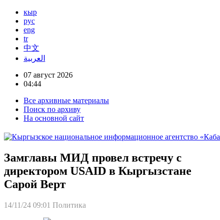
кыр
рус
eng
tr
中文
العربية
07 август 2026
04:44
Все архивные материалы
Поиск по архиву
На основной сайт
Замглавы МИД провел встречу с
директором USAID в Кыргызстане
Сарой Верт
14/11/24 09:01
Политика