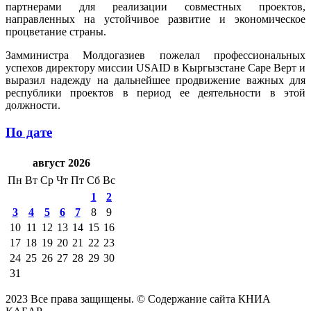
партнерами для реализации совместных проектов,
направленных на устойчивое развитие и экономическое
процветание страны.
Замминистра Молдогазиев пожелал профессиональных
успехов директору миссии USAID в Кыргызстане Саре Верт и
выразил надежду на дальнейшее продвижение важных для
республики проектов в период ее деятельности в этой
должности.
По дате
август 2026
Пн
Вт
Ср
Чт
Пт
Сб
Вс
1
2
3
4
5
6
7
8
9
10
11
12
13
14
15
16
17
18
19
20
21
22
23
24
25
26
27
28
29
30
31
2023 Все права защищены. © Содержание сайта КНИА