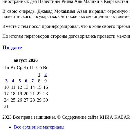
иностранных дел Палестины Рияда Аль Малики в Кыргызстан 2
В свою очередь, Джавад Мохаммад Авад выразил огромную 
палестинского государства. Он также высоко оценил состояни
Вместе с тем посол проинформировал, что в ходе своего пребы
По итогам переговоров стороны договорились провести межмид
По дате
август 2026
Пн
Вт
Ср
Чт
Пт
Сб
Вс
1
2
3
4
5
6
7
8
9
10
11
12
13
14
15
16
17
18
19
20
21
22
23
24
25
26
27
28
29
30
31
2023 Все права защищены. © Содержание сайта КНИА КАБАР
Все архивные материалы