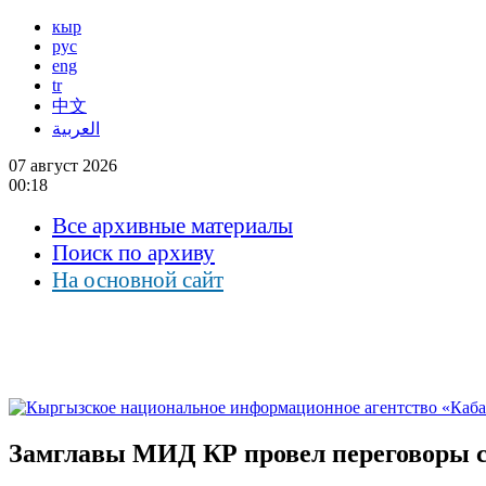
кыр
рус
eng
tr
中文
العربية
07 август 2026
00:18
Все архивные материалы
Поиск по архиву
На основной сайт
Замглавы МИД КР провел переговоры 