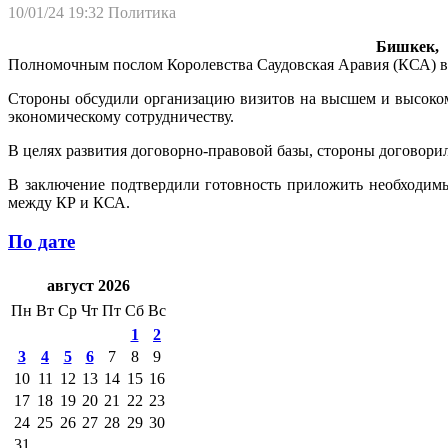
10/01/24 19:32
Политика
Бишкек, 1
Полномочным послом Королевства Саудовская Аравия (КСА) в
Стороны обсудили организацию визитов на высшем и высоком
экономическому сотрудничеству.
В целях развития договорно-правовой базы, стороны договори
В заключение подтвердили готовность приложить необходимы
между КР и КСА.
По дате
август 2026
Пн
Вт
Ср
Чт
Пт
Сб
Вс
1
2
3
4
5
6
7
8
9
10
11
12
13
14
15
16
17
18
19
20
21
22
23
24
25
26
27
28
29
30
31