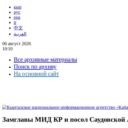
кыр
рус
eng
tr
中文
العربية
06 август 2026
10:10
Все архивные материалы
Поиск по архиву
На основной сайт
Замглавы МИД КР и посол Саудовской 