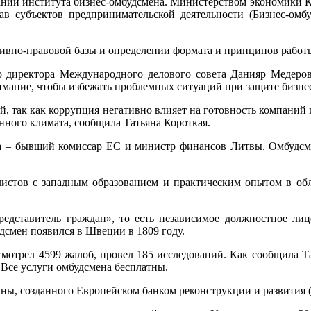
дании института бизнес-омбудсмена. Министерством экономики 
 субъектов предпринимательской деятельности (Бизнес-омбу
ивно-правовой базы и определении формата и принципов работы
о директора Международного делового совета Данияр Медеров,
имание, чтобы избежать проблемных ситуаций при защите бизне
ой, так как коррупция негативно влияет на готовность компаний 
ного климата, сообщила Татьяна Короткая.
а – бывший комиссар ЕС и министр финансов Литвы. Омбудсме
истов с западным образованием и практическим опытом в обла
редставитель граждан», то есть независимое должностное лиц
дсмен появился в Швеции в 1809 году.
смотрел 4599 жалоб, провел 185 исследований. Как сообщила Т
 Все услуги омбудсмена бесплатны.
ины, созданного Европейском банком реконструкции и развития (