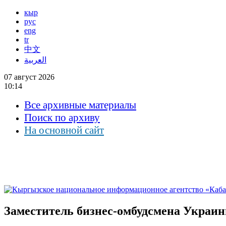
кыр
рус
eng
tr
中文
العربية
07 август 2026
10:14
Все архивные материалы
Поиск по архиву
На основной сайт
Заместитель бизнес-омбудсмена Украи