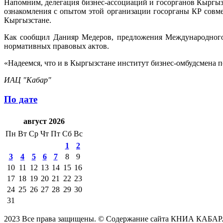
Напомним, делегация бизнес-ассоциаций и госорганов Кыргызс
ознакомления с опытом этой организации госорганы КР совме
Кыргызстане.
Как сообщил Данияр Медеров, предложения Международного 
нормативных правовых актов.
«Надеемся, что и в Кыргызстане институт бизнес-омбудсмена 
ИАЦ "Кабар"
По дате
август 2026
Пн
Вт
Ср
Чт
Пт
Сб
Вс
1
2
3
4
5
6
7
8
9
10
11
12
13
14
15
16
17
18
19
20
21
22
23
24
25
26
27
28
29
30
31
2023 Все права защищены. © Содержание сайта КНИА КАБАР