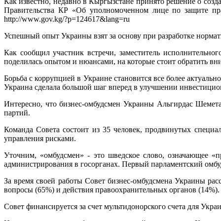
Как известно, недавно в Кыргызстане принято решение о соз
Правительства КР «Об уполномоченном лице по защите прав
http://www.gov.kg/?p=124617&lang=ru
Успешный опыт Украины взят за основу при разработке нормат
Как сообщил участник встречи, заместитель исполнительног
поделилась опытом и нюансами, на которые стоит обратить вн
Борьба с коррупцией в Украине становится все более актуальн
Украина сделала большой шаг вперед в улучшении инвестицион
Интересно, что бизнес-омбудсмен Украины Альгирдас Шемет
партий.
Команда Совета состоит из 35 человек, продвинутых специал
управления рисками.
Уточним, «омбудсмен» - это шведское слово, означающее «п
администрирования в госорганах. Первый парламентский омбу
За время своей работы Совет бизнес-омбудсмена Украины рас
вопросы (65%) и действия правоохранительных органов (14%).
Совет финансируется за счет мультидонорского счета для Укра