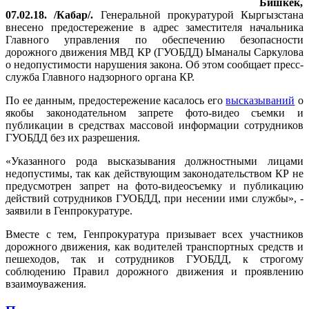
Бишкек,
07.02.18. /Кабар/.
Генеральной прокуратурой Кыргызстана
внесено предостережение в адрес заместителя начальника
Главного управления по обеспечению безопасности
дорожного движения МВД КР (ГУОБДД) Ыманалы Саркулова
о недопустимости нарушения закона. Об этом сообщает пресс-
служба Главного надзорного органа КР.
По ее данным, предостережение касалось его
высказываний
о
якобы законодательном запрете фото-видео съемки и
публикации в средствах массовой информации сотрудников
ГУОБДД без их разрешения.
«Указанного рода высказывания должностными лицами
недопустимы, так как действующим законодательством КР не
предусмотрен запрет на фото-видеосъемку и публикацию
действий сотрудников ГУОБДД, при несении ими службы», -
заявили в Генпрокуратуре.
Вместе с тем, Генпрокуратура призывает всех участников
дорожного движения, как водителей транспортных средств и
пешеходов, так и сотрудников ГУОБДД, к строгому
соблюдению Правил дорожного движения и проявлению
взаимоуважения.