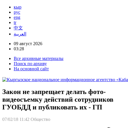
кыр
рус
eng
tr
中文
العربية
09 август 2026
03:28
Все архивные материалы
Поиск по архиву
На основной сайт
Закон не запрещает делать фото-
видеосъемку действий сотрудников
ГУОБДД и публиковать их - ГП
07/02/18 11:42
Общество