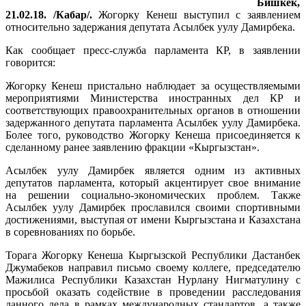
Бишкек,
21.02.18. /Кабар/.
Жогорку Кенеш выступил с заявлением
относительно задержания депутата Асылбек уулу Дамирбека.
Как сообщает пресс-служба парламента КР, в заявлении
говорится:
Жогорку Кенеш пристально наблюдает за осуществляемыми
мероприятиями Министерства иностранных дел КР и
соответствующих правоохранительных органов в отношении
задержанного депутата парламента Асылбек уулу Дамирбека.
Более того, руководство Жогорку Кенеша присоединяется к
сделанному ранее заявлению фракции «Кыргызстан».
Асылбек уулу Дамирбек является одним из активных
депутатов парламента, который акцентирует свое внимание
на решении социально-экономических проблем. Также
Асылбек уулу Дамирбек прославился своими спортивными
достижениями, выступая от имени Кыргызстана и Казахстана
в соревнованиях по борьбе.
Торага Жогорку Кенеша Кыргызской Республики Дастанбек
Джумабеков направил письмо своему коллеге, председателю
Мажилиса Республики Казахстан Нурлану Нигматулину с
просьбой оказать содействие в проведении расследования
данного дела в рамках международных стандартов, а также