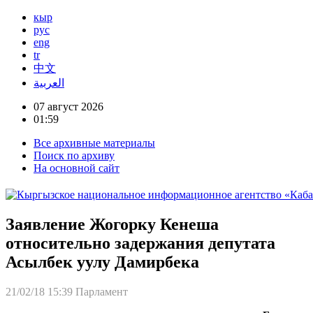
кыр
рус
eng
tr
中文
العربية
07 август 2026
01:59
Все архивные материалы
Поиск по архиву
На основной сайт
Заявление Жогорку Кенеша
относительно задержания депутата
Асылбек уулу Дамирбека
21/02/18 15:39
Парламент