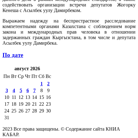
содействовать организации встречи депутатов Жогорку
Кенеша с Асылбек уулу Дамирбеком.
Выражаем надежду на беспристрастное расследование
компетентными органами Казахстана с соблюдением норм
закона и международных прав человека в отношении
задержанных граждан Кыргызстана, в том числе и депутата
Асылбек уулу Дамирбека.
По дате
август 2026
Пн
Вт
Ср
Чт
Пт
Сб
Вс
1
2
3
4
5
6
7
8
9
10
11
12
13
14
15
16
17
18
19
20
21
22
23
24
25
26
27
28
29
30
31
2023 Все права защищены. © Содержание сайта КНИА
КАБАР.