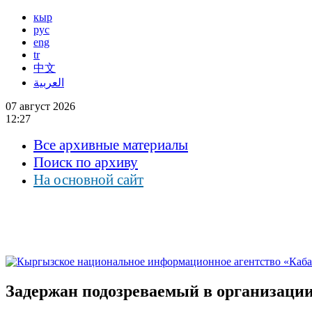
кыр
рус
eng
tr
中文
العربية
07 август 2026
12:27
Все архивные материалы
Поиск по архиву
На основной сайт
Задержан подозреваемый в организаци