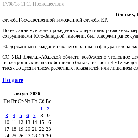
17/08/18 11:11
Происшествия
Бишкек, 1
служба Государственной таможенной службы КР.
По ее данным, в ходе проведенных оперативно-розыскных мер
сотрудниками Юго-Западной таможни, был задержан ранее суд
«Задержанный гражданин является одним из фигурантов наркок
СО УВД Джалал-Абадской области возбуждено уголовное дело
психотропных веществ без цели сбыта», по части 4 «Те же дея
тысяч до десяти тысяч расчетных показателей или лишением св
По дате
август 2026
Пн
Вт
Ср
Чт
Пт
Сб
Вс
1
2
3
4
5
6
7
8
9
10
11
12
13
14
15
16
17
18
19
20
21
22
23
24
25
26
27
28
29
30