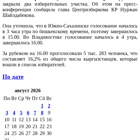
закрыли два избирательных участка. Об этом на пресс-
конференции сообщила глава Центризбиркома КР Нуржан
Шайлдабекова.
Она уточнила, что в Южно-Сахалинске голосование началось
в 3 часа утра по бишкекскому времени, поэтому завершилось
в 15.00. Во Владивостоке голосование началось в 4 утра,
завершилось 16.00.
За рубежом на 16.00 проголосовали 5 тыс. 283 человека, что
составляет 16,2% из общего числа кыргызстанцев, которые
вошли в список избирателей.
По дате
август 2026
Пн
Вт
Ср
Чт
Пт
Сб
Вс
1
2
3
4
5
6
7
8
9
10
11
12
13
14
15
16
17
18
19
20
21
22
23
24
25
26
27
28
29
30