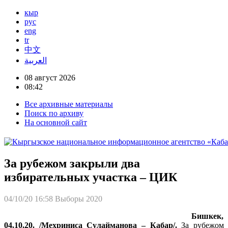
кыр
рус
eng
tr
中文
العربية
08 август 2026
08:42
Все архивные материалы
Поиск по архиву
На основной сайт
За рубежом закрыли два
избирательных участка – ЦИК
04/10/20 16:58
Выборы 2020
Бишкек,
04.10.20. /Мехриниса Сулайманова – Кабар/.
За рубежом