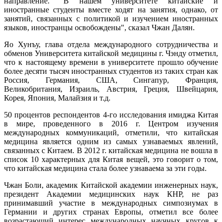
направление. "В нашем университете китайские и
иностранные студенты вместе ходят на занятия, однако, от
занятий, связанных с политикой и изучением иностранных
языков, иностранцы освобождены", сказал Чжан Далян.
Яо Хунъу, глава отдела международного сотрудничества и
обменов Университета китайской медицины г. Чэнду отметил,
что к настоящему времени в университете прошло обучение
более десяти тысяч иностранных студентов из таких стран как
Россия, Германия, США, Сингапур, Франция,
Великобритания, Израиль, Австрия, Греция, Швейцария,
Корея, Япония, Малайзия и т.д.
50 процентов респондентов 4-го исследования имиджа Китая
в мире, проведенного в 2016 г. Центром изучения
международных коммуникаций, отметили, что китайская
медицина является одним из самых узнаваемых явлений,
связанных с Китаем. В 2012 г. китайская медицина не вошла в
список 10 характерных для Китая вещей, это говорит о том,
что китайская медицина стала более узнаваема за эти годы.
Чжан Боли, академик Китайской академии инженерных наук,
президент Академии медицинских наук КНР, не раз
принимавший участие в международных симпозиумах в
Германии и других странах Европы, отметил все более
возрастающий интерес международных научных кругов к