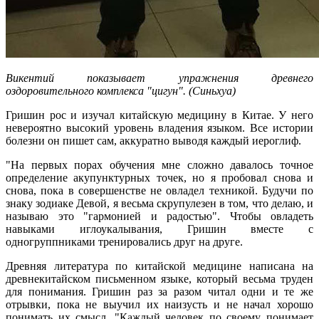
Викентий показывает упражнения древнего
оздоровительного комплекса "цигун". (Синьхуа)
Гришин рос и изучал китайскую медицину в Китае. У него
невероятно высокий уровень владения языком. Все истории
болезни он пишет сам, аккуратно выводя каждый иероглиф.
"На первых порах обучения мне сложно давалось точное
определение акупунктурных точек, но я пробовал снова и
снова, пока в совершенстве не овладел техникой. Будучи по
знаку зодиаке Девой, я весьма скрупулезен в том, что делаю, и
называю это "гармонией и радостью". Чтобы овладеть
навыками иглоукалывания, Гришин вместе с
одногруппниками тренировались друг на друге.
Древняя литература по китайской медицине написана на
древнекитайском письменном языке, который весьма труден
для понимания. Гришин раз за разом читал одни и те же
отрывки, пока не выучил их наизусть и не начал хорошо
понимать их смысл. "Каждый человек по своему понимает