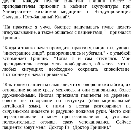
другой. Каждую неделю Викентий Гришин вместе с
преподавателем приходит в кабинет акупунктуры при
Университете китайской медицины г. Чэнду/провинция
Сычуань, Юго-Западный Китай/.
"На практике я учусь быстрее нащупывать пульс, делать
иглоукалывание, а также общаться с пациентами," - признался
Гришин.
"Когда я только начал проходить практику, пациенты, увидев
"иностранное лицо", разворачивались и убегали," - с улыбкой
вспоминает Гришин. -"Тогда я и сам стеснялся. Мой
преподаватель всегда меня подбадривал, объясняя, что в
любых ситуациях необходимо сохранять спокойствие.
Потихоньку я начал привыкать."
"Как только пациенты слышали, что я говорю по-китайски, их
отношение ко мне сразу менялось, и они становились более
дружелюбными. Иногда приезжали пациенты из деревень,
совсем не говорящие на путунхуа (общенациональный
китайский язык), с ними я всегда разговаривал на
сычуаньском диалекте и радушно пожимал руки. Часто они
переспрашивали о моем профессионализме и, услышав
положительные отзывы, сразу успокаивались. Сейчас
пациенты зовут меня "Доктор Гэ" (Доктор Гришин)."