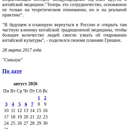
китайской медицине."Теперь это сотрудничество, основанное
не только на теоретическом понимании, но и на реальной
практике".
"В будущем я планирую вернуться в Россию и открыть там
частную клинику китайской традиционной медицины, чтобы
большее количество людей смогли узнать об очаровании
китайской культуры", - поделился своими планами Гришин.
28 марта 2017 года
"Синьхуа"
По дате
август 2026
Пн
Вт
Ср
Чт
Пт
Сб
Вс
1
2
3
4
5
6
7
8
9
10
11
12
13
14
15
16
17
18
19
20
21
22
23
24
25
26
27
28
29
30