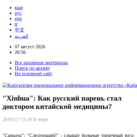
кыр
рус
eng
tr
中文
العربية
07 август 2026
20:56
Все архивные материалы
Поиск по архиву
На основной сайт
"Xinhua": Как русский парень стал
доктором китайской медицины?
28/03/17 15:29
В мире
"Синьхуа":
"Следующий!" - слышат больные типичный юго-