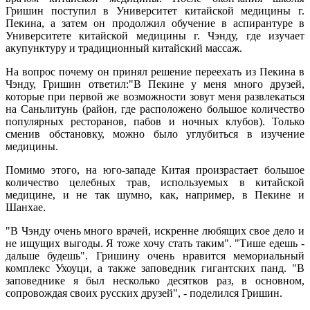
Гришин поступил в Университет китайской медицины г.
Пекина, а затем он продолжил обучение в аспирантуре в
Университете китайской медицины г. Чэнду, где изучает
акупунктуру и традиционный китайский массаж.
На вопрос почему он принял решение переехать из Пекина в
Чэнду, Гришин ответил:"В Пекине у меня много друзей,
которые при первой же возможности зовут меня развлекаться
на Саньлитунь (район, где расположено большое количество
популярных ресторанов, пабов и ночных клубов). Только
сменив обстановку, можно было углубиться в изучение
медицины.
Помимо этого, на юго-западе Китая произрастает большое
количество целебных трав, используемых в китайской
медицине, и не так шумно, как, например, в Пекине и
Шанхае.
"В Чэнду очень много врачей, искренне любящих свое дело и
не ищущих выгоды. Я тоже хочу стать таким". "Тише едешь -
дальше будешь". Гришину очень нравится мемориальный
комплекс Ухоуци, а также заповедник гигантских панд. "В
заповеднике я был несколько десятков раз, в основном,
сопровождая своих русских друзей", - поделился Гришин.