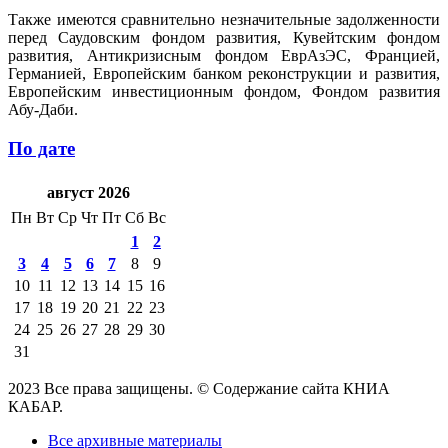
Также имеются сравнительно незначительные задолженности
перед Саудовским фондом развития, Кувейтским фондом
развития, Антикризисным фондом ЕврАзЭС, Францией,
Германией, Европейским банком реконструкции и развития,
Европейским инвестиционным фондом, Фондом развития
Абу-Даби.
По дате
август 2026
Пн
Вт
Ср
Чт
Пт
Сб
Вс
1
2
3
4
5
6
7
8
9
10
11
12
13
14
15
16
17
18
19
20
21
22
23
24
25
26
27
28
29
30
31
2023 Все права защищены. © Содержание сайта КНИА
КАБАР.
Все архивные материалы