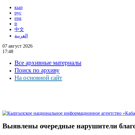
кыр
рус
eng
tr
中文
العربية
07 август 2026
17:48
Все архивные материалы
Поиск по архиву
На основной сайт
Выявлены очередные нарушители благо