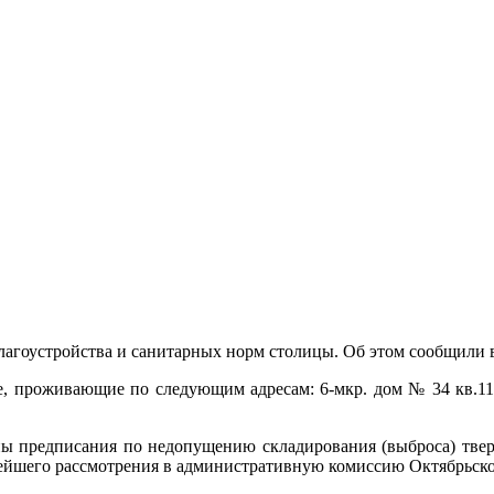
гоустройства и санитарных норм столицы. Об этом сообщили в
не, проживающие по следующим адресам: 6-мкр. дом № 34 кв.116
саны предписания по недопущению складирования (выброса) тве
нейшего рассмотрения в административную комиссию Октябрьско