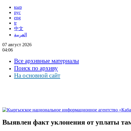
кыр
рус
eng
tr
中文
العربية
07 август 2026
04:06
Все архивные материалы
Поиск по архиву
На основной сайт
Выявлен факт уклонения от уплаты там