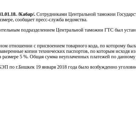
1.01.18. /Кабар/.
Сотрудниками Центральной таможни Государс
змере, сообщает пресс-служба ведомства.
нительным подразделением Центральной таможни ГТС был устан
м отношении с присвоением товарного кода, по которому была
аверенные копии технических паспортов, по которым исходя из 
 размере 5 %. Общая сумма неуплаченных платежей по данному ф
 по г.Бишкек 19 января 2018 года было возбужденно уголовное 