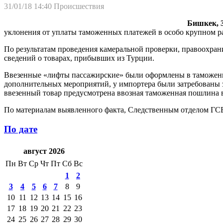
31/01/18 14:40
Происшествия
Бишкек, 3
уклонения от уплаты таможенных платежей в особо крупном ра
По результатам проведения камеральной проверки, правоохра
сведений о товарах, прибывших из Турции.
Ввезенные «лифты пассажирские» были оформлены в таможенно
дополнительных мероприятий, у импортера были затребованы з
ввезенный товар предусмотрена ввозная таможенная пошлина в
По материалам выявленного факта, Следственным отделом ГСБЭП
По дате
август 2026
Пн
Вт
Ср
Чт
Пт
Сб
Вс
1
2
3
4
5
6
7
8
9
10
11
12
13
14
15
16
17
18
19
20
21
22
23
24
25
26
27
28
29
30