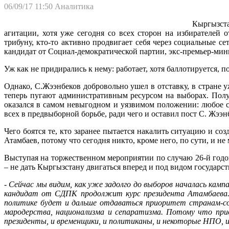
06/09/17 11:50
Аналитика
Кыргызст
агитации, хотя уже сегодня со всех сторон на избирателей
трибуну, кто-то активно продвигает себя через социальные с
кандидат от Социал-демократической партии, экс-премьер-ми
Уж как не придирались к нему: работает, хотя баллотируется, 
Однако, С.Жээнбеков добровольно ушел в отставку, в стране 
теперь пугают административным ресурсом на выборах. Получа
оказался в самом невыгодном и уязвимом положении: любое сл
всех в предвыборной борьбе, ради чего и оставил пост С. Жээн
Чего боятся те, кто заранее пытается накалить ситуацию и со
Атамбаев, потому что сегодня никто, кроме него, по сути, и не
Выступая на торжественном мероприятии по случаю 26-й годо
– не дать Кыргызстану двигаться вперед и под видом государс
- Сейчас мы видим, как уже задолго до выборов началась ка
кандидат от СДПК продолжит курс президента Атамбаева. 
политике будет и дальше отдаваться приоритет странам-со
мародерства, национализма и сепаратизма. Потому что при
президенты, и временщики, и политиканы, и некоторые НПО, и 