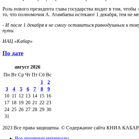
Роль нового президента глава государства видит в том, чтоб
то, что полномочия А. Атамбаева истекают 1 декабря, тем не ме
- И после 1 декабря я не смогу оставаться равнодушным к том
пути.
ИАЦ «Кабар»
По дате
август 2026
Пн
Вт
Ср
Чт
Пт
Сб
Вс
1
2
3
4
5
6
7
8
9
10
11
12
13
14
15
16
17
18
19
20
21
22
23
24
25
26
27
28
29
30
31
2023 Все права защищены. © Содержание сайта КНИА КАБАР
Все архивные материалы