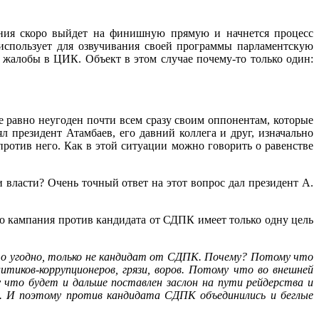
ания скоро выйдет на финишную прямую и начнется процесс
 использует для озвучивания своей программы парламентскую
т жалобы в ЦИК. Объект в этом случае почему-то только один:
е равно неугоден почти всем сразу своим оппонентам, которые
л президент Атамбаев, его давний коллега и друг, изначально
против него. Как в этой ситуации можно говорить о равенстве
и власти? Очень точный ответ на этот вопрос дал президент А.
о кампания против кандидата от СДПК имеет только одну цель
кто угодно, только не кандидат от СДПК. Почему? Потому что
ков-коррупционеров, грязи, воров. Потому что во внешней
что будет и дальше поставлен заслон на пути рейдерства и
о. И поэтому против кандидата СДПК объединились и беглые