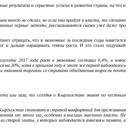
ные результаты и серьезные успехи в развитии страны, на что и
ев ничего не сделал, но если они придут к власти, то сделают
зличные черные методы, рассказываются сказки уже даже про
станет отрицать, что в экономике за последние годы наметился
мог и дальше наращивать темпы роста. И это стало подушкой
лугодие 2017 года рост в экономике составил 6,4%, и новое
я на 30%, хотя в прошлом году в этот же период наблюдалось
ы взаимной торговли со странами объединения возросли почти
вета или газа, то сегодня о Кыргызстане знают по честным
! Кыргызстан становится страной комфортной для проживания
авления от этого зла, особенно в высших эшелонах власти. Не
 из старой элиты, у которых наблюдается амнезия и памяти, и