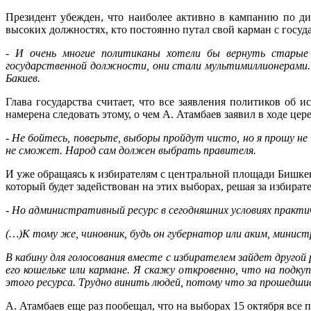
Президент убежден, что наиболее активно в кампанию по ди
высоких должностях, кто постоянно путал свой карман с госуда
- И очень многие политиканы хотели бы вернуть старые п
государственной должности, они стали мультимиллионерами. 
Бакиев.
Глава государства считает, что все заявления политиков об 
намерена следовать этому, о чем А. Атамбаев заявил в ходе 
- Не бойтесь, поверьте, выборы пройдут чисто, но я прошу н
не сможет. Народ сам должен выбрать правителя.
И уже обращаясь к избирателям с центральной площади Бишкека
который будет задействован на этих выборах, решая за избирате
- Но административный ресурс в сегодняшних условиях практи
(…)К тому же, чиновник, будь он губернатор или аким, министр
В кабину для голосования вместе с избирателем зайдет другой 
его кошельке или кармане. Я скажу откровенно, что на подку
этого ресурса. Трудно винить людей, потому что за прошедшие 
А. Атамбаев еще раз пообещал, что на выборах 15 октября все п