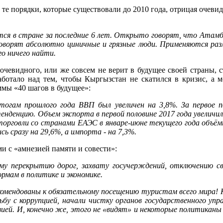
те порядки, которые существовали до 2010 года, отрицая очевид
тся в стране за последние 6 лет. Открыто говорят, что Атамба
 говорят абсолютно циничные и грязные люди. Применяются ра
го ничего найти.
 очевидного, или же совсем не верит в будущее своей страны, 
аботало над тем, чтобы Кыргызстан не скатился в кризис, а 
ммы «40 шагов в будущее»:
итогам прошлого года ВВП был увеличен на 3,8%. За первое по
денцию. Объем экспорта в первой половине 2017 года увеличилс
орговли со странами ЕАЭС в январе-июне текущего года объём
ь сразу на 29,6%, а импорта - на 7,3%.
и с «амнезией памяти и совести»:
ному перекрытию дорог, захвату госучерждений, отключению с
рмам в политике и экономике.
екомендованы к обязательному посещению туристам всего мира
бу с коррупцией, начали чистку органов государственного упр
зией. И, конечно же, этого не «видят» и некоторые политиканы