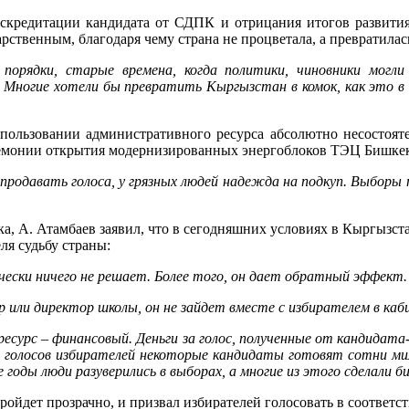
скредитации кандидата от СДПК и отрицания итогов развития 
рственным, благодаря чему страна не процветала, а превратилас
орядки, старые времена, когда политики, чиновники могли
Многие хотели бы превратить Кыргызстан в комок, как это в св
использовании административного ресурса абсолютно несостоят
церемонии открытия модернизированных энергоблоков ТЭЦ Бишкек
е продавать голоса, у грязных людей надежда на подкуп. Выбо
, А. Атамбаев заявил, что в сегодняшних условиях в Кыргызста
ля судьбу страны:
чески ничего не решает. Более того, он дает обратный эффект.
 или директор школы, он не зайдет вместе с избирателем в каби
ресурс – финансовый. Деньги за голос, полученные от кандидата
п голосов избирателей некоторые кандидаты готовят сотни мил
годы люди разуверились в выборах, а многие из этого сделали би
ройдет прозрачно, и призвал избирателей голосовать в соответст