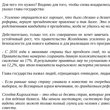
Для чего это нужно? Видимо для того, чтобы снова воцарились 
указал глава государства:
- Усиленно отрицается все хорошее, что было сделано и делае
реформы, вернут президентское правление и так далее. Это
родственников кандидата в президенты, когда не удалось на не
Действительно, только тот, кто совершенно не хочет замечать
устойчивый рост, что правительство Жээнбекова усиленно р
безопасности для нового кабмина и для реализации его програ
- С 2016 года в экономике страны был преодолен спад, по 
Правительство намерено сохранить данную положительную тен
снижение на 17%. В результате принятых мер по улучшению т
на 12,2%, при этом показатели кыргызского экспорта увеличилис
Глава государства назвал людей, отрицающих очевидное, людьм
- Если раньше нашу страну узнавали в новостях по очеред
выборам, по Всемирным играм кочевников, по грандиозным рефо
Сегодня Кыргызстан – это одна из десяти стран, которые р
и для ведения бизнеса. Мы начали настоящую, системную борь
видеть этого может только полный глупец или человек с амне
совести.