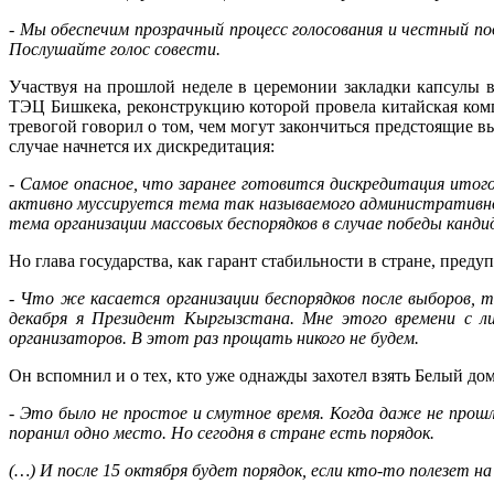
- Мы обеспечим прозрачный процесс голосования и честный по
Послушайте голос совести.
Участвуя на прошлой неделе в церемонии закладки капсулы 
ТЭЦ Бишкека, реконструкцию которой провела китайская ком
тревогой говорил о том, чем могут закончиться предстоящие в
случае начнется их дискредитация:
- Самое опасное, что заранее готовится дискредитация итого
активно муссируется тема так называемого административно
тема организации массовых беспорядков в случае победы кан
Но глава государства, как гарант стабильности в стране, преду
- Что же касается организации беспорядков после выборов, 
декабря я Президент Кыргызстана. Мне этого времени с л
организаторов. В этот раз прощать никого не будем.
Он вспомнил и о тех, кто уже однажды захотел взять Белый дом,
- Это было не простое и смутное время. Когда даже не прошло
поранил одно место. Но сегодня в стране есть порядок.
(…) И после 15 октября будет порядок, если кто-то полезет на 