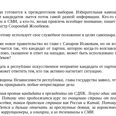
ан готовится к президентским выборам. Избирательная камп
 от кандидатов льется поток самой разной информации. Кто-то
ети и СМИ, а кто-то, желая привлечь всеобщее внимание, пише
нистр Сооронбай Жээнбеков.
поэтому использует свое служебное положение в целях самопиара.
уже новое правительство во главе с Сапаром Исаковым, но он вс
ется так, что кандидат от партии, которую когда-то возглавля
ово, сказанное в ответ на нападки, может быть использовано 
беков?
здать в республике искусственное неприятие кандидата от парти
 может ответить тем, кто так активно нагнетает ситуацию.
вщины Независимости республики, глава государства заявил, чт
тва прикрывать любые неприглядные дела:
мпания против кандидата в президенты от СДПК. Лозунг один: 
Потому что продолжится курс по очищению страны от полити
седям, таким братским странам как Россия и Китай. Потому 
дется и дальше отвечать за преступные деяния, за воровств
коррупционеры, и олигархи, и их телеканалы и СМИ.