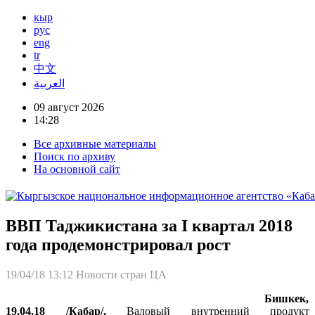
кыр
рус
eng
tr
中文
العربية
09 август 2026
14:28
Все архивные материалы
Поиск по архиву
На основной сайт
ВВП Таджикистана за I квартал 2018
года продемонстрировал рост
19/04/18 13:12
Новости стран ЦА
Бишкек,
19.04.18 /Кабар/.
Валовый внутренний продукт