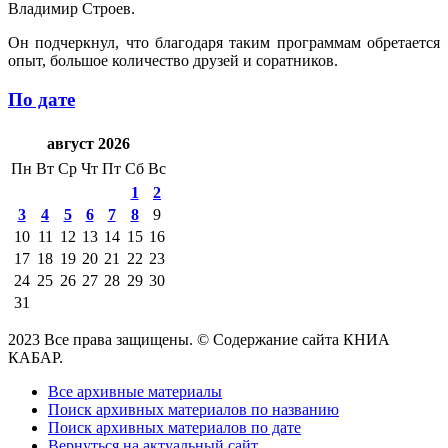
Владимир Строев.
Он подчеркнул, что благодаря таким программам обретается
опыт, большое количество друзей и соратников.
По дате
август 2026
Пн
Вт
Ср
Чт
Пт
Сб
Вс
1
2
3
4
5
6
7
8
9
10
11
12
13
14
15
16
17
18
19
20
21
22
23
24
25
26
27
28
29
30
31
2023 Все права защищены. © Содержание сайта КНИА
КАБАР.
Все архивные материалы
Поиск архивных материалов по названию
Поиск архивных материалов по дате
Вернуться на актуальный сайт