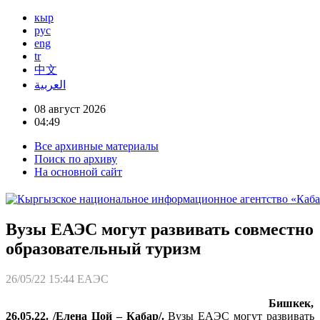
кыр
рус
eng
tr
中文
العربية
08 август 2026
04:49
Все архивные материалы
Поиск по архиву
На основной сайт
Вузы ЕАЭС могут развивать совместно
образовательный туризм
26/05/22 15:44
ЕАЭС
Бишкек,
26.05.22. /Елена Цой – Кабар/.
Вузы ЕАЭС могут развивать