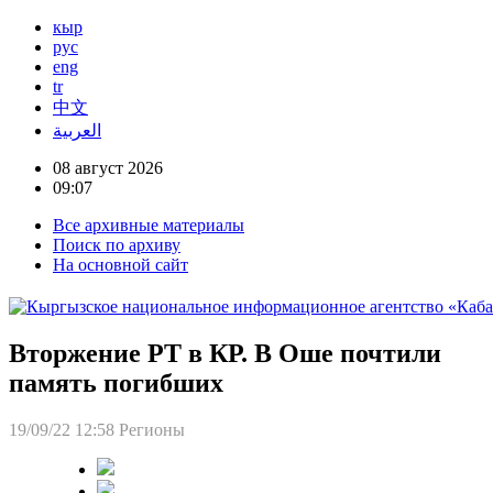
кыр
рус
eng
tr
中文
العربية
08 август 2026
09:07
Все архивные материалы
Поиск по архиву
На основной сайт
Вторжение РТ в КР. В Оше почтили
память погибших
19/09/22 12:58
Регионы