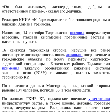
«Он был активным, жизнерадостным, добрым и
ответственным парнем», - сказал его дедушка.
Редакция КНИА «Кабар» выражает соболезнования родным и
близким Эламана Ураимова.
Напомним, 14 сентября Таджикистан
проявил
вооруженную
агрессию, атаковав кыргызские пограничные заставы и
населенные пункты.
16 сентября таджикская сторона, нарушив все ранее
достигнутые договоренности, вновь
атаковала
пограничные и
гражданские объекты по всему периметру кыргызско-
таджикской госграницы в Баткенском районе. Таджикистан
применил
тяжелую бронетехнику, ракетные системы
залпового огня (РСЗУ) и авиацию, пытаясь захватить
территорию КР.
По последним данным Минздрава, с кыргызской стороны
ранены 134 человека, погибли 36, в том числе дети.
По данным ГКНБ КР, таджикские военные
уничтожили
инфраструктуру застав, а также школы, детсады, торговые
точки, медпункты, дома. Выкрикивая националистические