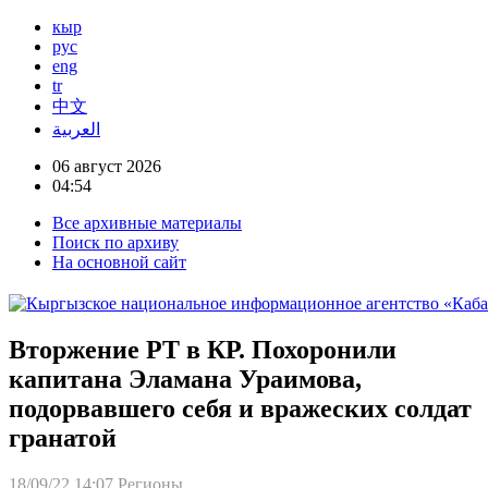
кыр
рус
eng
tr
中文
العربية
06 август 2026
04:54
Все архивные материалы
Поиск по архиву
На основной сайт
Вторжение РТ в КР. Похоронили
капитана Эламана Ураимова,
подорвавшего себя и вражеских солдат
гранатой
18/09/22 14:07
Регионы