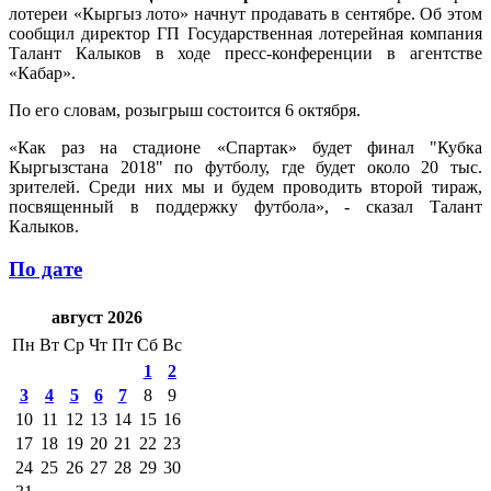
лотереи «Кыргыз лото» начнут продавать в сентябре. Об этом
сообщил директор ГП Государственная лотерейная компания
Талант Калыков в ходе пресс-конференции в агентстве
«Кабар».
По его словам, розыгрыш состоится 6 октября.
«Как раз на стадионе «Спартак» будет финал "Кубка
Кыргызстана 2018" по футболу, где будет около 20 тыс.
зрителей. Среди них мы и будем проводить второй тираж,
посвященный в поддержку футбола», - сказал Талант
Калыков.
По дате
август 2026
Пн
Вт
Ср
Чт
Пт
Сб
Вс
1
2
3
4
5
6
7
8
9
10
11
12
13
14
15
16
17
18
19
20
21
22
23
24
25
26
27
28
29
30