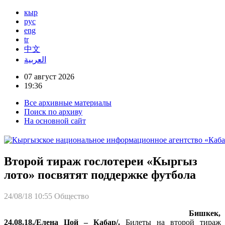
кыр
рус
eng
tr
中文
العربية
07 август 2026
19:36
Все архивные материалы
Поиск по архиву
На основной сайт
Второй тираж гослотереи «Кыргыз
лото» посвятят поддержке футбола
24/08/18 10:55
Общество
Бишкек,
24.08.18./Елена Цой – Кабар/.
Билеты на второй тираж